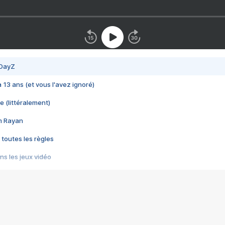
 DayZ
 a 13 ans (et vous l'avez ignoré)
e (littéralement)
im Rayan
 toutes les règles
s les jeux vidéo
us choquant de Rockstar ? - Le scandale BULLY
e plus moche de Steam
du RÊVE tourne au CAUCHEMAR