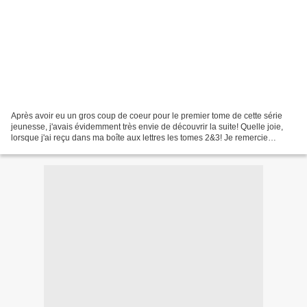
Après avoir eu un gros coup de coeur pour le premier tome de cette série
jeunesse, j'avais évidemment très envie de découvrir la suite! Quelle joie,
lorsque j'ai reçu dans ma boîte aux lettres les tomes 2&3! Je remercie
L'Ecole des Loisirs et Coline pour...