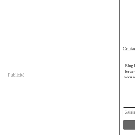
Contac
Blog 
férue 
Publicité
vécu à