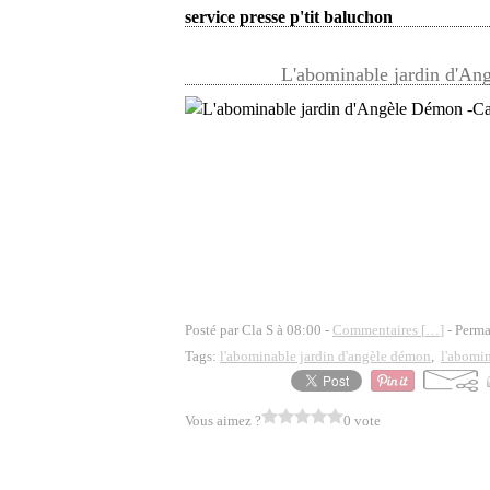
service presse p'tit baluchon
L'abominable jardin d'A
Posté par Cla S à 08:00 -
Commentaires [
…
]
- Perma
Tags:
l'abominable jardin d'angèle démon
,
l'abomin
Vous aimez ?
0 vote