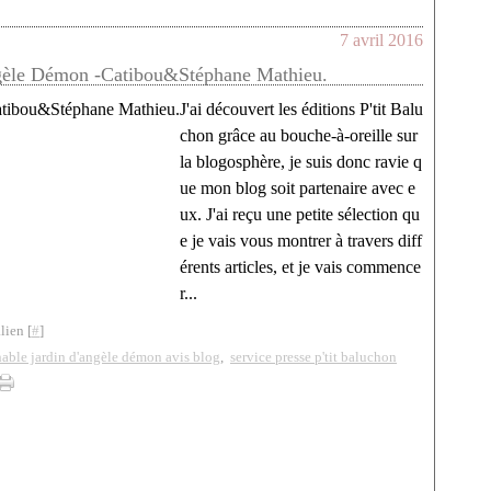
7 avril 2016
ngèle Démon -Catibou&Stéphane Mathieu.
J'ai découvert les éditions P'tit Balu
chon grâce au bouche-à-oreille sur
la blogosphère, je suis donc ravie q
ue mon blog soit partenaire avec e
ux. J'ai reçu une petite sélection qu
e je vais vous montrer à travers diff
érents articles, et je vais commence
r...
lien [
#
]
able jardin d'angèle démon avis blog
,
service presse p'tit baluchon