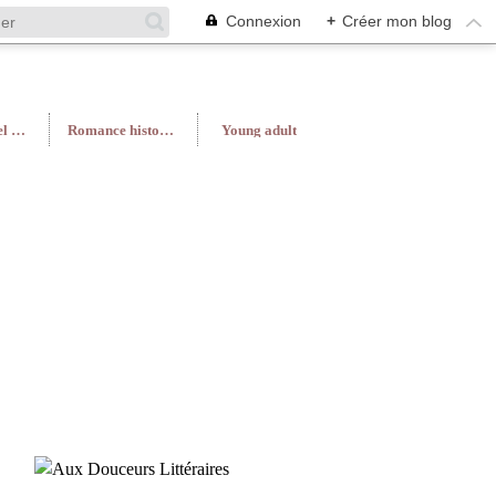
Connexion
+
Créer mon blog
Roman féminin/Feel Good
Romance historique
Young adult