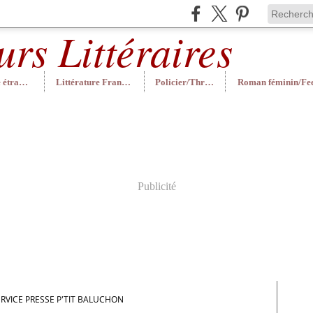
Littérature étrangère
Littérature Française
Policier/Thriller
Publicité
ERVICE PRESSE P'TIT BALUCHON