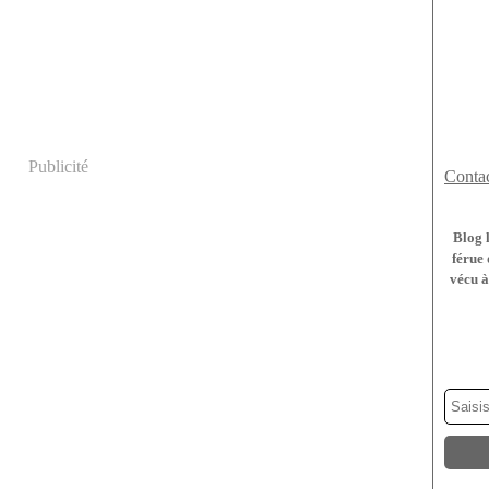
Publicité
Contac
Blog 
férue 
vécu à