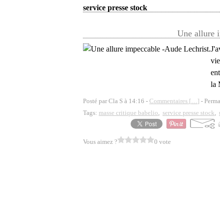
service presse stock
Une allure 
J'a
vie
ent
la 
Posté par Cla S à 14:16 -
Commentaires [
…
]
- Perma
Tags:
masse critique babelio
,
service presse stock
,
Vous aimez ?
0 vote