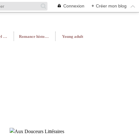
Connexion
+
Créer mon blog
Roman féminin/Feel Good
Romance historique
Young adult