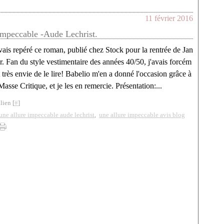
11 février 2016
impeccable -Aude Lechrist.
vais repéré ce roman, publié chez Stock pour la rentrée de Jan
r. Fan du style vestimentaire des années 40/50, j'avais forcém
 très envie de le lire! Babelio m'en a donné l'occasion grâce à
Masse Critique, et je les en remercie. Présentation:...
lien [
#
]
une allure impeccable aude lechrist
,
une allure impeccable avis blog