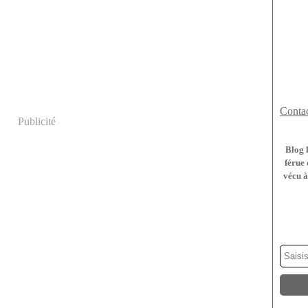
Contac
Publicité
Blog 
férue 
vécu à