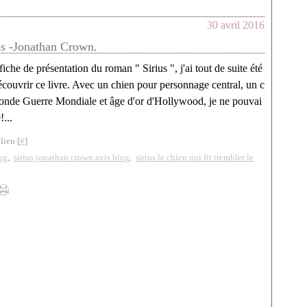
30 avril 2016
us -Jonathan Crown.
 fiche de présentation du roman " Sirius ", j'ai tout de suite été
écouvrir ce livre. Avec un chien pour personnage central, un c
conde Guerre Mondiale et âge d'or d'Hollywood, je ne pouvai
!...
lien [
#
]
log
,
sirius jonathan crown avis blog
,
sirius le chien qui fit trembler le