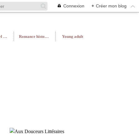
Connexion
+
Créer mon blog
Roman féminin/Feel Good
Romance historique
Young adult