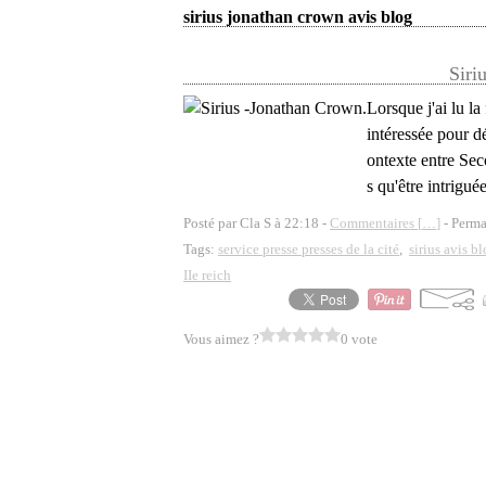
sirius jonathan crown avis blog
Siri
Lorsque j'ai lu la
intéressée pour d
ontexte entre Se
s qu'être intriguée
Posté par Cla S à 22:18 -
Commentaires [
…
]
- Perma
Tags:
service presse presses de la cité
,
sirius avis b
IIe reich
Vous aimez ?
0 vote