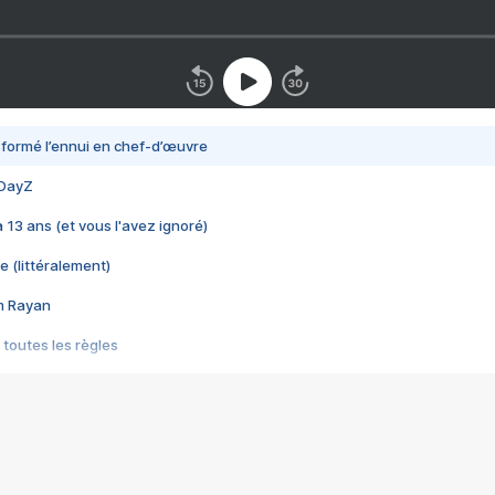
nsformé l’ennui en chef-d’œuvre
 DayZ
 a 13 ans (et vous l'avez ignoré)
e (littéralement)
im Rayan
 toutes les règles
s les jeux vidéo
us choquant de Rockstar ? - Le scandale BULLY
e plus moche de Steam