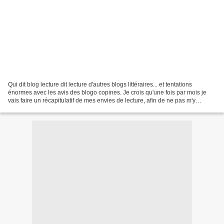
Qui dit blog lecture dit lecture d'autres blogs littéraires... et tentations
énormes avec les avis des blogo copines. Je crois qu'une fois par mois je
vais faire un récapitulatif de mes envies de lecture, afin de ne pas m'y
perdre. Et puis Noël approche,...