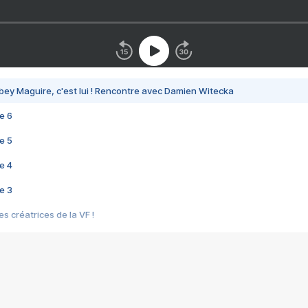
bey Maguire, c'est lui ! Rencontre avec Damien Witecka
e 6
e 5
e 4
e 3
s créatrices de la VF !
e 2
e 1
e Mektoub My Love arrive enfin ! Rencontre avec Shaïn Boumedine et Sal