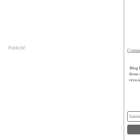
Publicité
Contac
Blog 
férue 
vécu à