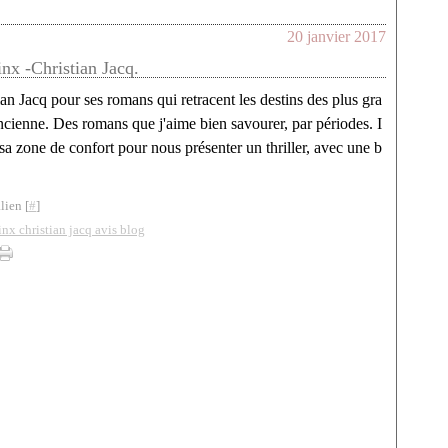
20 janvier 2017
nx -Christian Jacq.
an Jacq pour ses romans qui retracent les destins des plus gra
cienne. Des romans que j'aime bien savourer, par périodes. I
e sa zone de confort pour nous présenter un thriller, avec une b
lien [
#
]
inx christian jacq avis blog