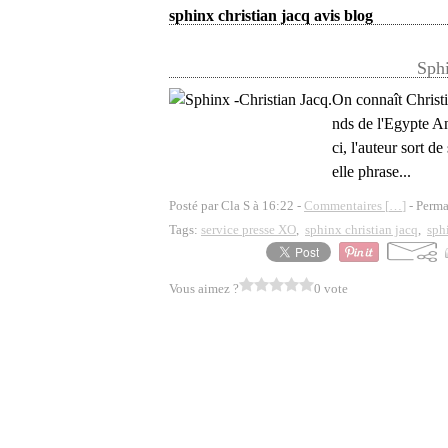
sphinx christian jacq avis blog
Sphi
On connaît Christi
nds de l'Egypte An
ci, l'auteur sort d
elle phrase...
Posté par Cla S à 16:22 -
Commentaires [
…
]
- Perma
Tags:
service presse XO
,
sphinx christian jacq
,
sph
Vous aimez ?
0 vote