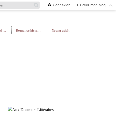
Connexion
+
Créer mon blog
Roman féminin/Feel Good
Romance historique
Young adult