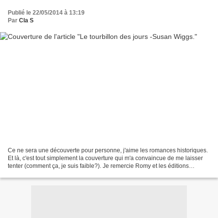
Publié le 22/05/2014 à 13:19
Par
Cla S
Ce ne sera une découverte pour personne, j'aime les romances historiques.
Et là, c'est tout simplement la couverture qui m'a convaincue de me laisser
tenter (comment ça, je suis faible?). Je remercie Romy et les éditions
Harlequin pour l'envoi de ce livre....