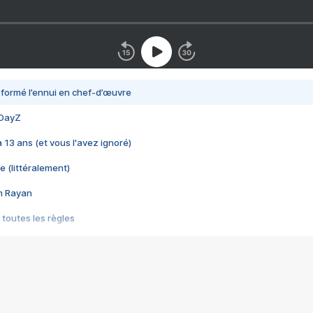
nsformé l’ennui en chef-d’œuvre
 DayZ
 a 13 ans (et vous l'avez ignoré)
e (littéralement)
im Rayan
 toutes les règles
s les jeux vidéo
us choquant de Rockstar ? - Le scandale BULLY
e plus moche de Steam