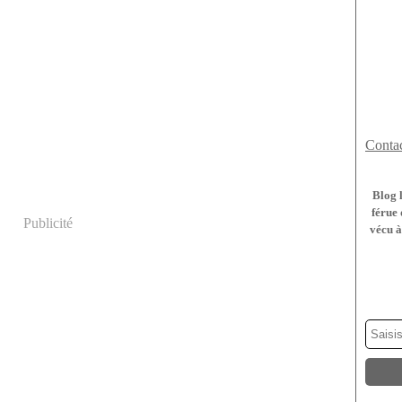
Contac
Blog 
férue 
Publicité
vécu à