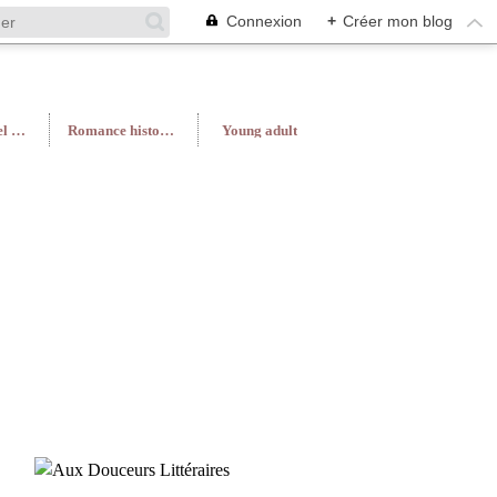
Connexion
+
Créer mon blog
Roman féminin/Feel Good
Romance historique
Young adult