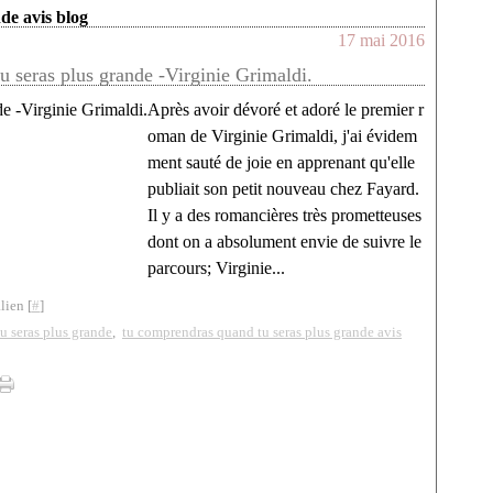
de avis blog
17 mai 2016
 seras plus grande -Virginie Grimaldi.
Après avoir dévoré et adoré le premier r
oman de Virginie Grimaldi, j'ai évidem
ment sauté de joie en apprenant qu'elle
publiait son petit nouveau chez Fayard.
Il y a des romancières très prometteuses
dont on a absolument envie de suivre le
parcours; Virginie...
lien [
#
]
u seras plus grande
,
tu comprendras quand tu seras plus grande avis