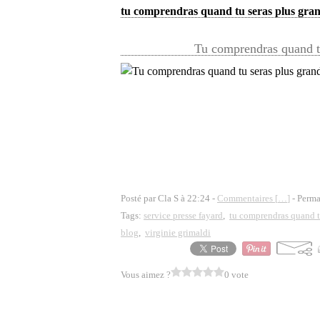
tu comprendras quand tu seras plus gran
Tu comprendras quand tu
Posté par Cla S à 22:24 -
Commentaires [
…
]
- Perma
Tags:
service presse fayard
,
tu comprendras quand t
blog
,
virginie grimaldi
Vous aimez ?
0 vote