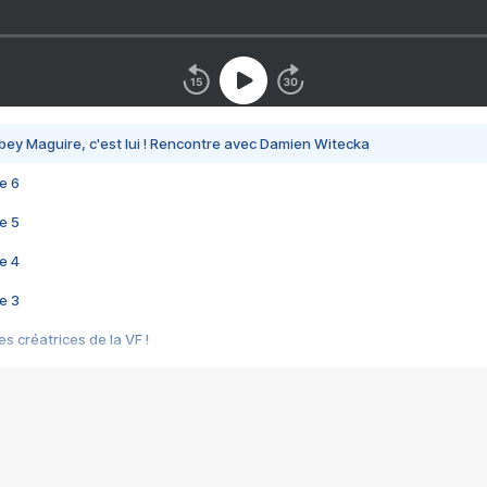
bey Maguire, c'est lui ! Rencontre avec Damien Witecka
e 6
e 5
e 4
e 3
s créatrices de la VF !
e 2
e 1
e Mektoub My Love arrive enfin ! Rencontre avec Shaïn Boumedine et Sal