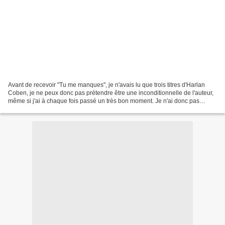
Avant de recevoir "Tu me manques", je n'avais lu que trois titres d'Harlan
Coben, je ne peux donc pas prétendre être une inconditionnelle de l'auteur,
même si j'ai à chaque fois passé un très bon moment. Je n'ai donc pas
hésité longtemps avant de me plonger...