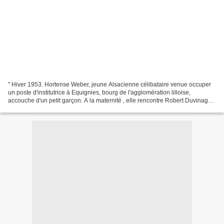
" Hiver 1953. Hortense Weber, jeune Alsacienne célibataire venue occuper
un poste d'institutrice à Equignies, bourg de l'agglomération lilloise,
accouche d'un petit garçon. A la maternité , elle rencontre Robert Duvinage,
qui pratique, entre autres, l'escroquerie...