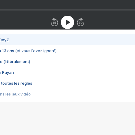
 DayZ
 a 13 ans (et vous l'avez ignoré)
e (littéralement)
im Rayan
 toutes les règles
s les jeux vidéo
us choquant de Rockstar ? - Le scandale BULLY
e plus moche de Steam
du RÊVE tourne au CAUCHEMAR