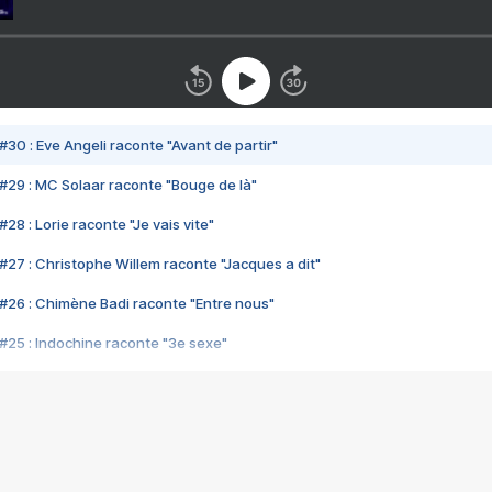
#30 : Eve Angeli raconte "Avant de partir"
#29 : MC Solaar raconte "Bouge de là"
28 : Lorie raconte "Je vais vite"
#27 : Christophe Willem raconte "Jacques a dit"
#26 : Chimène Badi raconte "Entre nous"
#25 : Indochine raconte "3e sexe"
#24 : Zaho raconte "C'est chelou"
#23 : Patrick Bruel raconte "Au café des délices"
#22 : Kyo raconte "Le chemin"