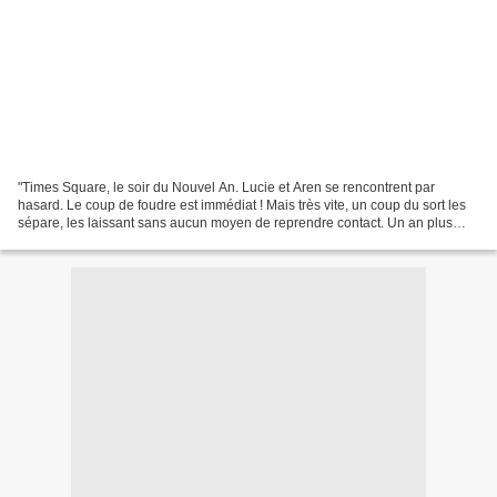
"Times Square, le soir du Nouvel An. Lucie et Aren se rencontrent par
hasard. Le coup de foudre est immédiat ! Mais très vite, un coup du sort les
sépare, les laissant sans aucun moyen de reprendre contact. Un an plus
tard, Lucie est chef d'un nouveau...