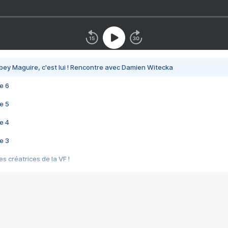
bey Maguire, c'est lui ! Rencontre avec Damien Witecka
e 6
e 5
e 4
e 3
s créatrices de la VF !
e 2
e 1
e Mektoub My Love arrive enfin ! Rencontre avec Shaïn Boumedine et Sal