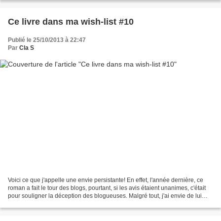
Ce livre dans ma wish-list #10
Publié le 25/10/2013 à 22:47
Par
Cla S
Voici ce que j'appelle une envie persistante! En effet, l'année dernière, ce
roman a fait le tour des blogs, pourtant, si les avis étaient unanimes, c'était
pour souligner la déception des blogueuses. Malgré tout, j'ai envie de lui
laisser sa chance....