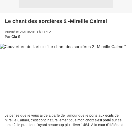
Le chant des sorcières 2 -Mireille Calmel
Publié le 26/10/2013 à 11:12
Par
Cla S
Je pense que je vous ai déjà parlé de l'amour que je porte aux écrits de
Mireille Calmel, c'est donc naturellement que mon choix s'est porté sur ce
tome 2, le premier m'ayant beaucoup plu. Hiver 1484. À la cour d'Hélène de
Sassenage, la jolie Algonde,...