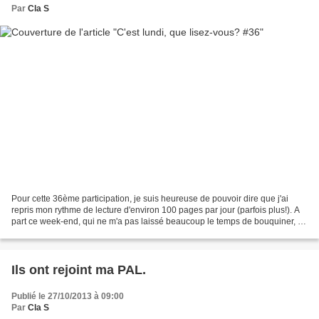
Par
Cla S
Pour cette 36ème participation, je suis heureuse de pouvoir dire que j'ai
repris mon rythme de lecture d'environ 100 pages par jour (parfois plus!). A
part ce week-end, qui ne m'a pas laissé beaucoup le temps de bouquiner, la
semaine a été faite belles...
Ils ont rejoint ma PAL.
Publié le 27/10/2013 à 09:00
Par
Cla S