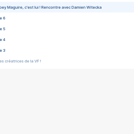
bey Maguire, c'est lui ! Rencontre avec Damien Witecka
e 6
e 5
e 4
e 3
s créatrices de la VF !
e 2
e 1
e Mektoub My Love arrive enfin ! Rencontre avec Shaïn Boumedine et Sal
i : après Toni en famille
elle réalise le bouleversant Dites lui que je l'aime
ais ! Rencontre autour de Vie privée de Rebecca Zlotowski