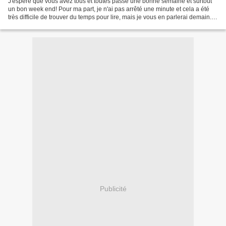
J'espère que vous avez tous et toutes passé une bonne semaine et surtout
un bon week end! Pour ma part, je n'ai pas arrêté une minute et cela a été
très difficile de trouver du temps pour lire, mais je vous en parlerai demain.
En revanche, j'ai encore...
Publicité