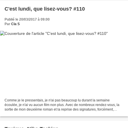
C'est lundi, que lisez-vous? #110
Publié le 20/03/2017 à 09:00
Par
Cla S
Comme je le pressentais, je n'ai pas beaucoup lu durant la semaine
écoulée, je n'ai vu aucun film non plus. Avec de nombreux rendez-vous, la
sortie de mon deuxième roman et la reprise des signatures, forcément,
l'excitation était à son comble! D'ailleurs,...