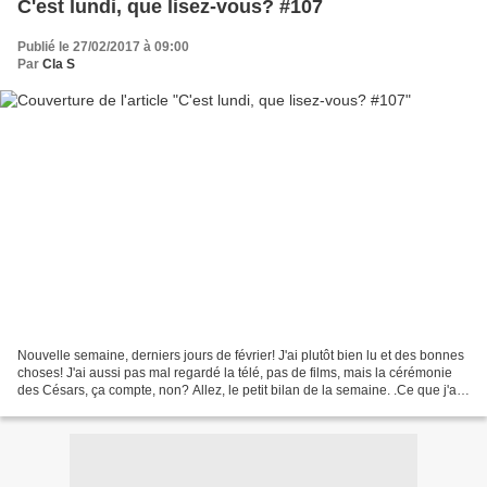
C'est lundi, que lisez-vous? #107
Publié le 27/02/2017 à 09:00
Par
Cla S
Nouvelle semaine, derniers jours de février! J'ai plutôt bien lu et des bonnes
choses! J'ai aussi pas mal regardé la télé, pas de films, mais la cérémonie
des Césars, ça compte, non? Allez, le petit bilan de la semaine. .Ce que j'ai
lu la semaine passée:...