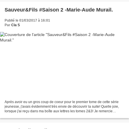
Sauveur&Fils #Saison 2 -Marie-Aude Murail.
Publié le 01/03/2017 à 16:01
Par
Cla S
Après avoir eu un gros coup de coeur pour le premier tome de cette série
jeunesse, j'avais évidemment très envie de découvrir la suite! Quelle joie,
lorsque j'ai reçu dans ma boîte aux lettres les tomes 2&3! Je remercie
L'Ecole des Loisirs et Coline pour...