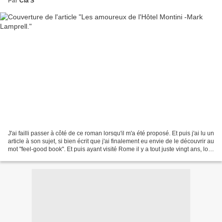
Par
Cla S
J'ai failli passer à côté de ce roman lorsqu'il m'a été proposé. Et puis j'ai lu un
article à son sujet, si bien écrit que j'ai finalement eu envie de le découvrir au
mot "feel-good book". Et puis ayant visité Rome il y a tout juste vingt ans, lors
d'un...