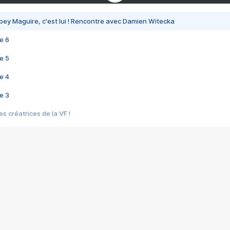
bey Maguire, c'est lui ! Rencontre avec Damien Witecka
e 6
e 5
e 4
e 3
s créatrices de la VF !
e 2
e 1
e Mektoub My Love arrive enfin ! Rencontre avec Shaïn Boumedine et Sal
i : après Toni en famille
elle réalise le bouleversant Dites lui que je l'aime
ais ! Rencontre autour de Vie privée de Rebecca Zlotowski