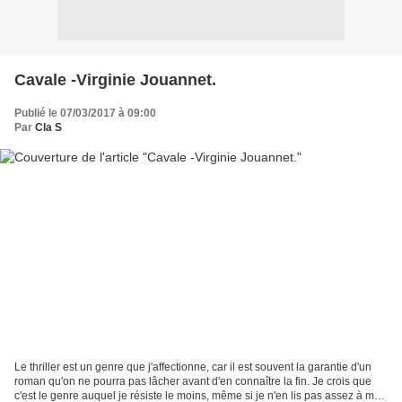
Cavale -Virginie Jouannet.
Publié le 07/03/2017 à 09:00
Par
Cla S
Le thriller est un genre que j'affectionne, car il est souvent la garantie d'un
roman qu'on ne pourra pas lâcher avant d'en connaître la fin. Je crois que
c'est le genre auquel je résiste le moins, même si je n'en lis pas assez à mon