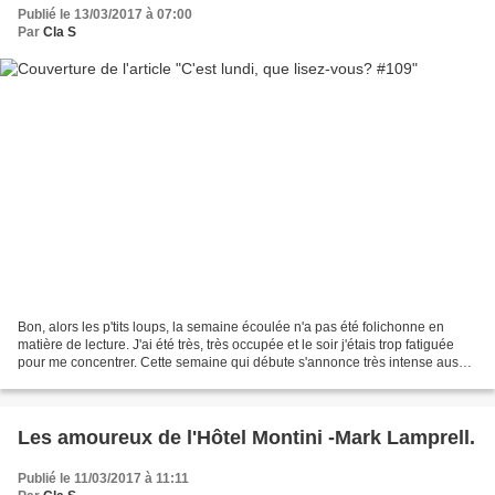
Publié le 13/03/2017 à 07:00
Par
Cla S
Bon, alors les p'tits loups, la semaine écoulée n'a pas été folichonne en
matière de lecture. J'ai été très, très occupée et le soir j'étais trop fatiguée
pour me concentrer. Cette semaine qui débute s'annonce très intense aussi,
avec beaucoup de rendez-vous...
Les amoureux de l'Hôtel Montini -Mark Lamprell.
Publié le 11/03/2017 à 11:11