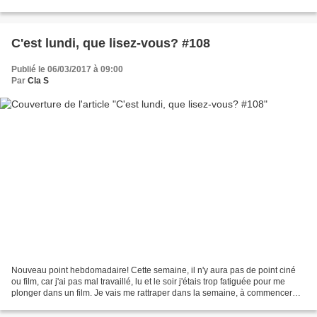
goût. Naturellement,...
C'est lundi, que lisez-vous? #108
Publié le 06/03/2017 à 09:00
Par
Cla S
Nouveau point hebdomadaire! Cette semaine, il n'y aura pas de point ciné
ou film, car j'ai pas mal travaillé, lu et le soir j'étais trop fatiguée pour me
plonger dans un film. Je vais me rattraper dans la semaine, à commencer
par ce soir puisque France...