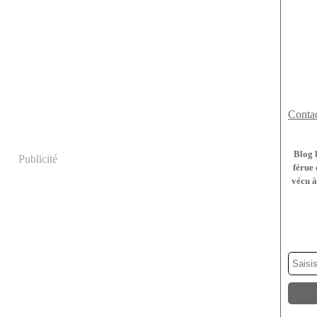
Contac
Blog 
Publicité
férue 
vécu à