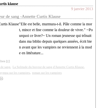
urtis klause
9 janvier 2013
eur de sang -Annette Curtis Klause
"Elle est belle, murmura-t-il. Pâle comme la mor
t, mince et fine comme la douleur de vivre." ~Po
urquoi ce livre?~ Un roman jeunesse qui trônait
dans ma biblio depuis quelques années, écrit bie
n avant que les vampires ne reviennent à la mod
e en littérature...
lien [
#
]
 de sang
,
La Solitude du buveur de sang d'Annette Curtis Klause
,
 sympa sur les vampires
,
roman sur les vampires