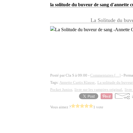
la solitude du buveur de sang d'annette c
La Solitude du buv
Posté par Cla S à 09:00 -
Commentaires [
…
]
- Perma
Tags:
Annette Curtis Klause
,
La solitude du buveur
Pocket Junior
,
livre sur les vampires original
,
livre
Vous aimez ?
1 vote