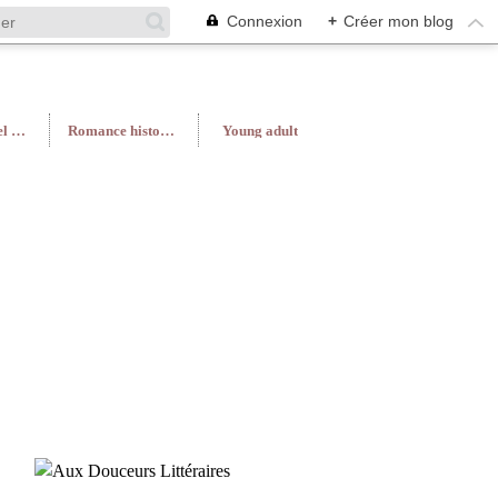
Connexion
+
Créer mon blog
Roman féminin/Feel Good
Romance historique
Young adult