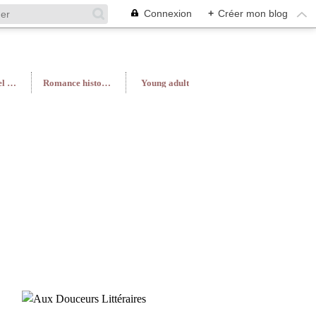
Connexion
+
Créer mon blog
Roman féminin/Feel Good
Romance historique
Young adult