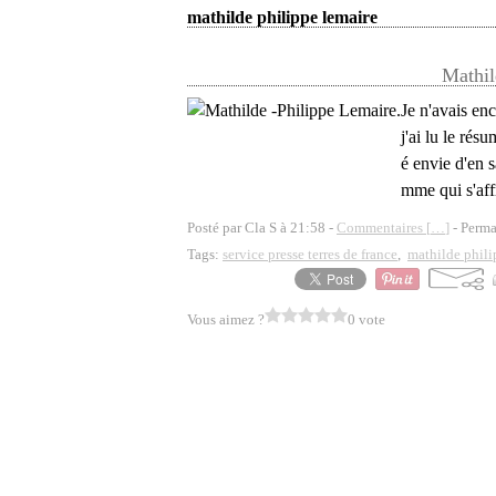
mathilde philippe lemaire
Mathil
Je n'avais en
j'ai lu le ré
é envie d'en s
mme qui s'affr
Posté par Cla S à 21:58 -
Commentaires [
…
]
- Perma
Tags:
service presse terres de france
,
mathilde phili
Vous aimez ?
0 vote