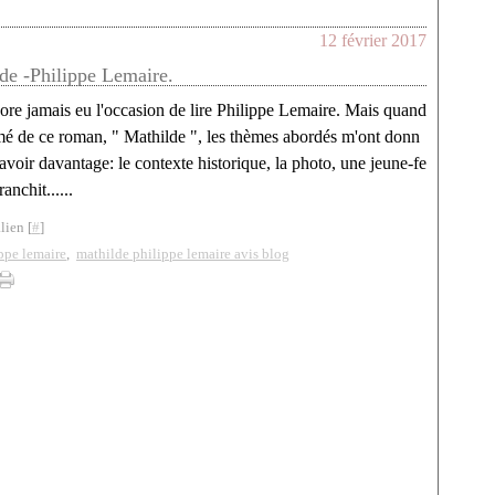
12 février 2017
de -Philippe Lemaire.
core jamais eu l'occasion de lire Philippe Lemaire. Mais quand
sumé de ce roman, " Mathilde ", les thèmes abordés m'ont donn
avoir davantage: le contexte historique, la photo, une jeune-fe
anchit......
lien [
#
]
ppe lemaire
,
mathilde philippe lemaire avis blog