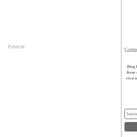
Publicité
Contac
Blog 
férue 
vécu à