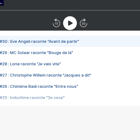
#30 : Eve Angeli raconte "Avant de partir"
#29 : MC Solaar raconte "Bouge de là"
28 : Lorie raconte "Je vais vite"
#27 : Christophe Willem raconte "Jacques a dit"
#26 : Chimène Badi raconte "Entre nous"
#25 : Indochine raconte "3e sexe"
#24 : Zaho raconte "C'est chelou"
#23 : Patrick Bruel raconte "Au café des délices"
#22 : Kyo raconte "Le chemin"