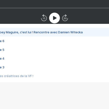
bey Maguire, c'est lui ! Rencontre avec Damien Witecka
e 6
e 5
e 4
e 3
s créatrices de la VF !
e 2
e 1
e Mektoub My Love arrive enfin ! Rencontre avec Shaïn Boumedine et Sal