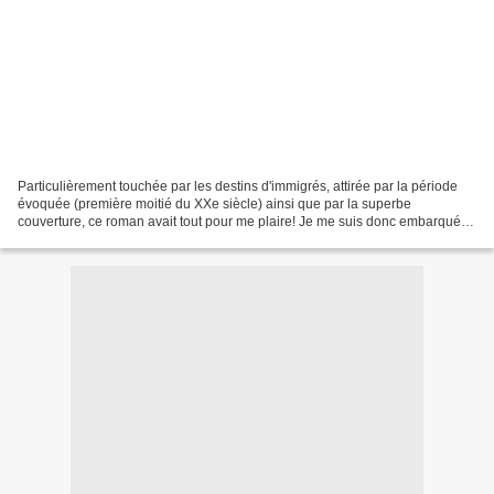
Particulièrement touchée par les destins d'immigrés, attirée par la période
évoquée (première moitié du XXe siècle) ainsi que par la superbe
couverture, ce roman avait tout pour me plaire! Je me suis donc embarquée
pour la Big Apple des années 20 et je...