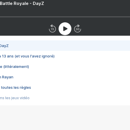
 Battle Royale - DayZ
 DayZ
 a 13 ans (et vous l'avez ignoré)
e (littéralement)
im Rayan
 toutes les règles
s les jeux vidéo
us choquant de Rockstar ? - Le scandale BULLY
e plus moche de Steam
du RÊVE tourne au CAUCHEMAR