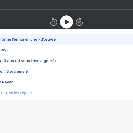
nsformé l’ennui en chef-d’œuvre
 DayZ
 a 13 ans (et vous l'avez ignoré)
e (littéralement)
im Rayan
 toutes les règles
s les jeux vidéo
us choquant de Rockstar ? - Le scandale BULLY
e plus moche de Steam