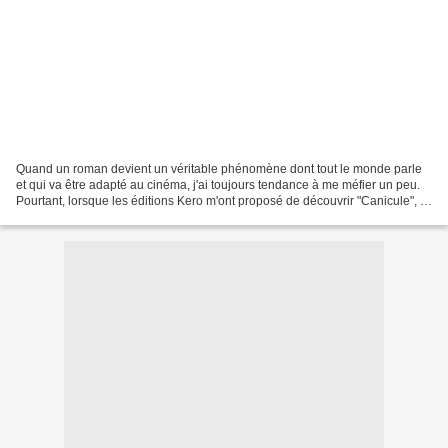
Quand un roman devient un véritable phénomène dont tout le monde parle
et qui va être adapté au cinéma, j'ai toujours tendance à me méfier un peu.
Pourtant, lorsque les éditions Kero m'ont proposé de découvrir "Canicule", le
résumé m'a tout de suite donné...