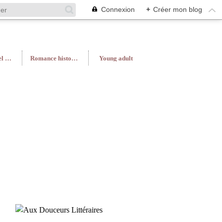
Connexion
+
Créer mon blog
Roman féminin/Feel Good
Romance historique
Young adult