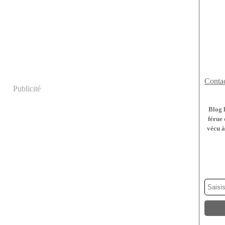
Contac
Publicité
Blog 
férue 
vécu à