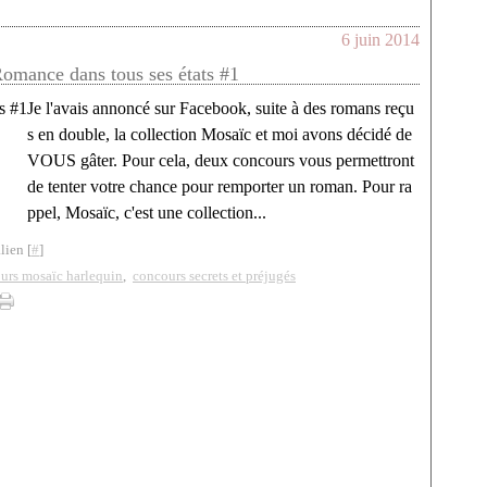
6 juin 2014
omance dans tous ses états #1
Je l'avais annoncé sur Facebook, suite à des romans reçu
s en double, la collection Mosaïc et moi avons décidé de
VOUS gâter. Pour cela, deux concours vous permettront
de tenter votre chance pour remporter un roman. Pour ra
ppel, Mosaïc, c'est une collection...
lien [
#
]
urs mosaïc harlequin
,
concours secrets et préjugés