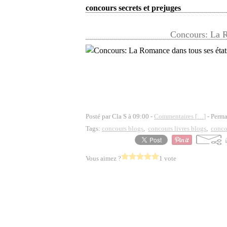
concours secrets et prejuges
Concours: La R
Posté par Cla S à 09:00 -
Commentaires [
…
]
- Perma
Tags:
concours blogs
,
concours livres blogs
,
conco
Vous aimez ?
1 vote