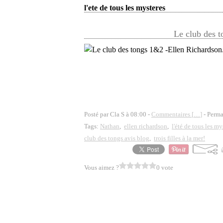
l'ete de tous les mysteres
Le club des t
Posté par Cla S à 08:00 -
Commentaires [
…
]
- Perma
Tags:
Nathan
,
ellen richardson
,
l'été de tous les my
club des tongs avis blog
,
trois filles à la mer!
Vous aimez ?
0 vote