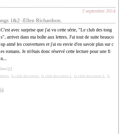
3 septembre 2014
ongs 1&2 -Ellen Richardson.
C'est avec surprise que j'ai vu cette série, "Le club des tong
s", arriver dans ma boîte aux lettres. J'ai tout de suite beauco
up aimé les couvertures et j'ai eu envie d'en savoir plus sur c
es romans. Je m'étais donc réservé cette lecture pour une fi
n...
lien [
#
]
stères
,
le club des tongs
,
le club des tongs 1
,
le club des tongs 2
,
le