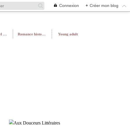
Connexion
+
Créer mon blog
Roman féminin/Feel Good
Romance historique
Young adult