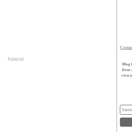
Contac
Publicité
Blog 
férue 
vécu à