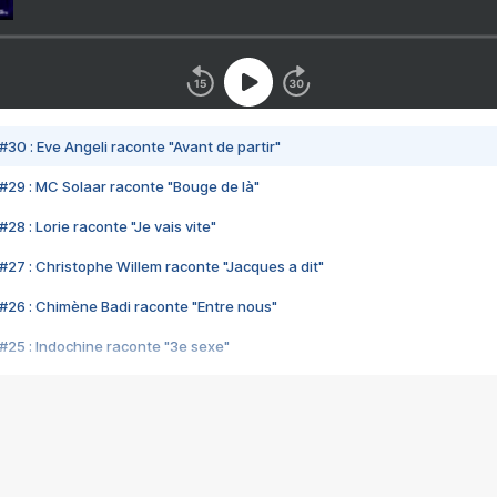
#30 : Eve Angeli raconte "Avant de partir"
#29 : MC Solaar raconte "Bouge de là"
28 : Lorie raconte "Je vais vite"
#27 : Christophe Willem raconte "Jacques a dit"
#26 : Chimène Badi raconte "Entre nous"
#25 : Indochine raconte "3e sexe"
#24 : Zaho raconte "C'est chelou"
#23 : Patrick Bruel raconte "Au café des délices"
#22 : Kyo raconte "Le chemin"