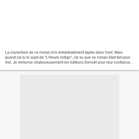
La couverture de ce roman m'a immédiatement tapée dans l'oeil. Mais
quand j'ai lu le sujet de "L'Heure indigo", j'ai su que ce roman était fait pour
moi. Je remercie chaleureusement les éditions Denoël pour leur confiance.
PRESENTATION: " À Cape Cod,...