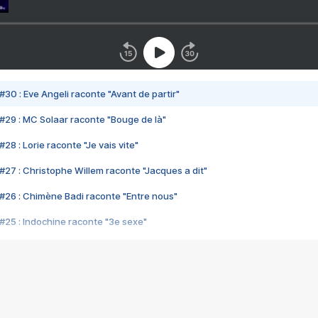
#30 : Eve Angeli raconte "Avant de partir"
#29 : MC Solaar raconte "Bouge de là"
28 : Lorie raconte "Je vais vite"
#27 : Christophe Willem raconte "Jacques a dit"
#26 : Chimène Badi raconte "Entre nous"
#25 : Indochine raconte "3e sexe"
#24 : Zaho raconte "C'est chelou"
#23 : Patrick Bruel raconte "Au café des délices"
#22 : Kyo raconte "Le chemin"