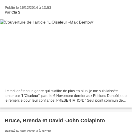
Publié le 16/12/2014 à 13:53
Par
Cla S
Le thriller étant un genre qui m'attire de plus en plus, je me suis laissée
tenter par "L'Oiseleur", paru le 6 Novembre dernier aux Editions Denoël, que
je remercie pour leur confiance. PRESENTATION: " Seul point commun de
ses victimes : une abondante...
Bruce, Brenda et David -John Colapinto
Publié le 09/12/2014 à 07:30