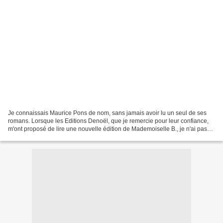
Je connaissais Maurice Pons de nom, sans jamais avoir lu un seul de ses
romans. Lorsque les Editions Denoël, que je remercie pour leur confiance,
m'ont proposé de lire une nouvelle édition de Mademoiselle B., je n'ai pas
hésité un seul instant. PRESENTATION:...