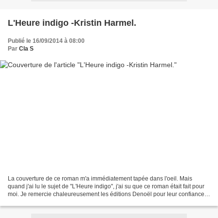
L'Heure indigo -Kristin Harmel.
Publié le 16/09/2014 à 08:00
Par
Cla S
La couverture de ce roman m'a immédiatement tapée dans l'oeil. Mais
quand j'ai lu le sujet de "L'Heure indigo", j'ai su que ce roman était fait pour
moi. Je remercie chaleureusement les éditions Denoël pour leur confiance.
PRESENTATION: " À Cape Cod,...