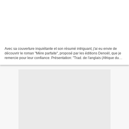
Avec sa couverture inquiétante et son résumé intriguant, j'ai eu envie de
découvrir le roman "Mère parfaite", proposé par les éditions Denoël, que je
remercie pour leur confiance. Présentation: "Trad. de l'anglais (Afrique du
sud) par Arnaud Baignot et...