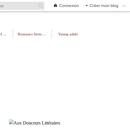
Connexion
+
Créer mon blog
Roman féminin/Feel Good
Romance historique
Young adult