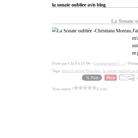
la sonate oubliee avis blog
La Sonate o
J'a
m'a
usi
nt 
Posté par Cla S à 15:06 -
Commentaires [
…
]
- Perma
Tags:
service presse Préludes
,
la sonate oubliée avi
Vous aimez ?
0 vote