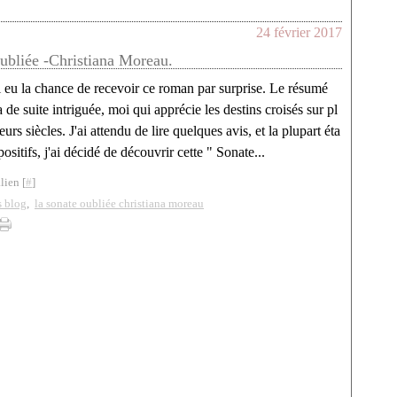
24 février 2017
ubliée -Christiana Moreau.
i eu la chance de recevoir ce roman par surprise. Le résumé
 de suite intriguée, moi qui apprécie les destins croisés sur pl
eurs siècles. J'ai attendu de lire quelques avis, et la plupart éta
positifs, j'ai décidé de découvrir cette " Sonate...
lien [
#
]
s blog
,
la sonate oubliée christiana moreau