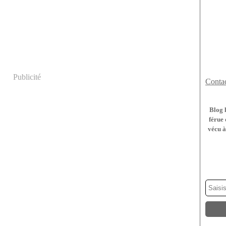
Publicité
Contac
Blog 
férue 
vécu à