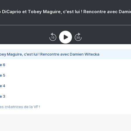
 DiCaprio et Tobey Maguire, c'est lui ! Rencontre avec Dam
bey Maguire, c'est lui ! Rencontre avec Damien Witecka
e 6
e 5
e 4
e 3
s créatrices de la VF !
e 2
e 1