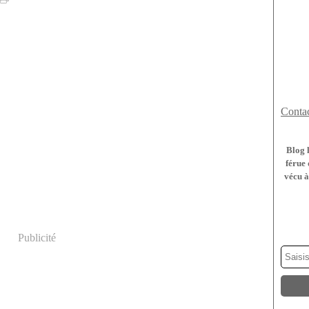
Contac
Blog 
férue 
vécu à
Publicité