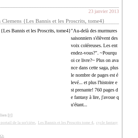
23 janvier 2013
es Clemens {Les Bannis et les Proscrits, tome4}
"Au-delà des murmures
saisonniers s'élèvent des
voix coléreuses. Les ent
endez-vous?". ~Pourqu
oi ce livre?~ Plus on ava
nce dans cette saga, plus
le nombre de pages est é
levé... et plus l'histoire e
st prenante! 760 pages d
e fantasy à lire, j'avoue q
u'étant...
lien [
#
]
portail de la sor'cière
,
Les Bannis et les Proscrits tome 4
,
cycle fantasy