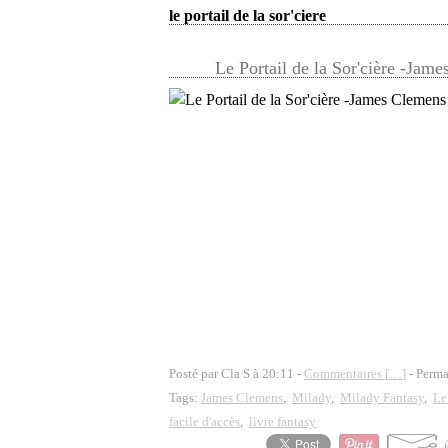
le portail de la sor'ciere
Le Portail de la Sor'cière -Jam
Posté par Cla S à 20:11 -
Commentaires [
…
]
- Perma
Tags:
James Clemens
,
Milady
,
Milady Fantasy
,
Le 
facile d'accès
,
livre fantasy