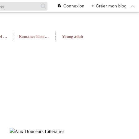
Connexion
+
Créer mon blog
Roman féminin/Feel Good
Romance historique
Young adult