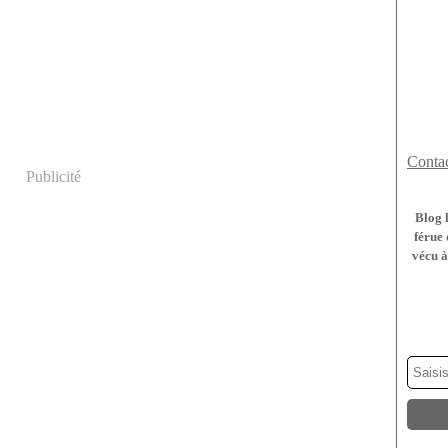
Contac
Publicité
Blog 
férue 
vécu à