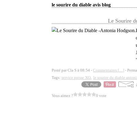
le sourire du diable avis blog
Le Sourire d
Posté par Cla S à 08:54 -
Commentaires [
…
]
- Perma
Tags:
service presse XO
,
le sourire du diable anton
Vous aimez ?
0 vote