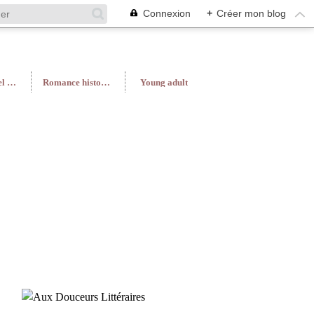
Connexion
+
Créer mon blog
Roman féminin/Feel Good
Romance historique
Young adult