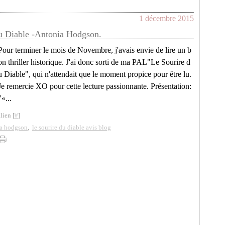
1 décembre 2015
u Diable -Antonia Hodgson.
Pour terminer le mois de Novembre, j'avais envie de lire un b
on thriller historique. J'ai donc sorti de ma PAL"Le Sourire d
u Diable", qui n'attendait que le moment propice pour être lu.
Je remercie XO pour cette lecture passionnante. Présentation:
"«...
lien [
#
]
ia hodgson
,
le sourire du diable avis blog