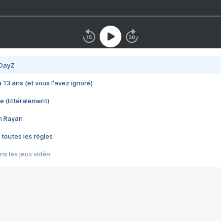
 DayZ
 a 13 ans (et vous l'avez ignoré)
e (littéralement)
im Rayan
 toutes les règles
s les jeux vidéo
us choquant de Rockstar ? - Le scandale BULLY
e plus moche de Steam
du RÊVE tourne au CAUCHEMAR