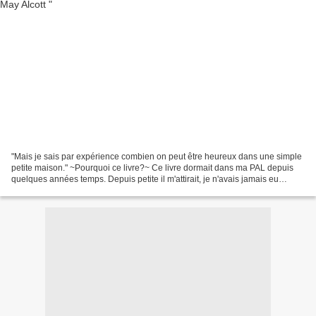
"Mais je sais par expérience combien on peut être heureux dans une simple
petite maison." ~Pourquoi ce livre?~ Ce livre dormait dans ma PAL depuis
quelques années temps. Depuis petite il m'attirait, je n'avais jamais eu
l'occasion de le lire, j'ai vu...