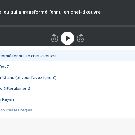
e jeu qui a transformé l’ennui en chef-d’œuvre
nsformé l’ennui en chef-d’œuvre
 DayZ
 a 13 ans (et vous l'avez ignoré)
e (littéralement)
im Rayan
 toutes les règles
s les jeux vidéo
us choquant de Rockstar ? - Le scandale BULLY