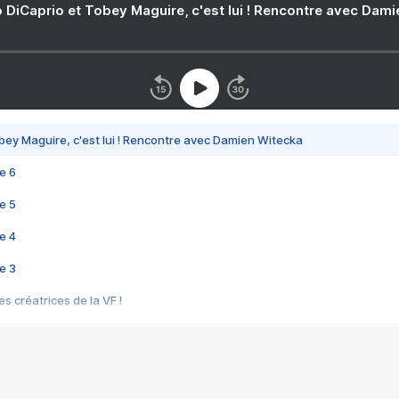
 DiCaprio et Tobey Maguire, c'est lui ! Rencontre avec Dam
bey Maguire, c'est lui ! Rencontre avec Damien Witecka
e 6
e 5
e 4
e 3
s créatrices de la VF !
e 2
e 1
e Mektoub My Love arrive enfin ! Rencontre avec Shaïn Boumedine et Sal