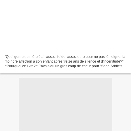
"Quel genre de mère était assez froide, assez dure pour ne pas témoigner la
moindre affection à son enfant après treize ans de silence et d'incertitude?"
~Pourquoi ce livre?~ J'avais eu un gros coup de coeur pour "Shoe Addicts"
le mois dernier, au point...