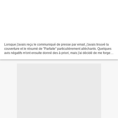
Lorsque j'avais reçu le communiqué de presse par email, j'avais trouvé la
couverture et le résumé de "Parfaite" particulièrement alléchants. Quelques
avis négatifs m'ont ensuite donné des à priori, mais j'ai décidé de me forger
mon propre avis. Je remercie...