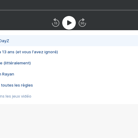
 DayZ
 a 13 ans (et vous l'avez ignoré)
e (littéralement)
im Rayan
 toutes les règles
s les jeux vidéo
us choquant de Rockstar ? - Le scandale BULLY
e plus moche de Steam
du RÊVE tourne au CAUCHEMAR