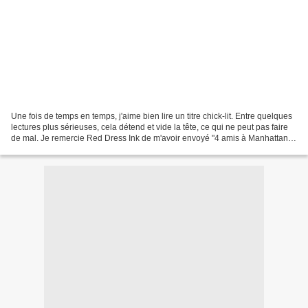
Une fois de temps en temps, j'aime bien lire un titre chick-lit. Entre quelques
lectures plus sérieuses, cela détend et vide la tête, ce qui ne peut pas faire
de mal. Je remercie Red Dress Ink de m'avoir envoyé "4 amis à Manhattan".
Présentation: " Lucy,...