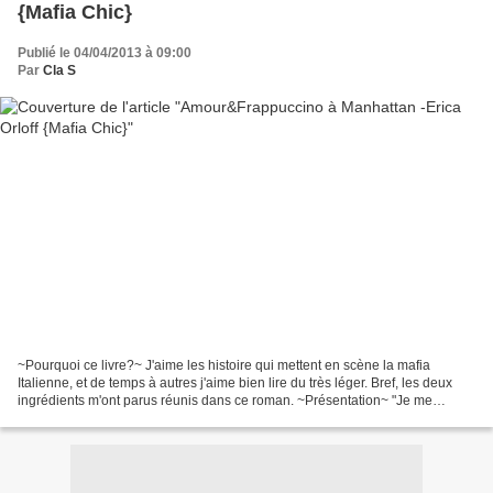
{Mafia Chic}
Publié le 04/04/2013 à 09:00
Par
Cla S
~Pourquoi ce livre?~ J'aime les histoire qui mettent en scène la mafia
Italienne, et de temps à autres j'aime bien lire du très léger. Bref, les deux
ingrédients m'ont parus réunis dans ce roman. ~Présentation~ "Je me
présente : je m’appelle Teddi. Teddi...