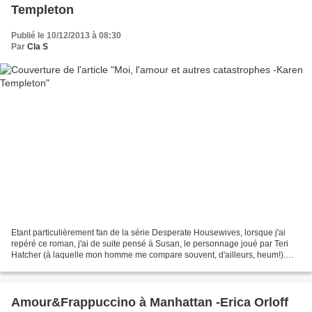
Templeton
Publié le 10/12/2013 à 08:30
Par
Cla S
Etant particulièrement fan de la série Desperate Housewives, lorsque j'ai
repéré ce roman, j'ai de suite pensé à Susan, le personnage joué par Teri
Hatcher (à laquelle mon homme me compare souvent, d'ailleurs, heum!).
J'étais donc impatiente de découvrir...
Amour&Frappuccino à Manhattan -Erica Orloff