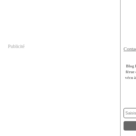
Publicité
Contac
Blog 
férue 
vécu à