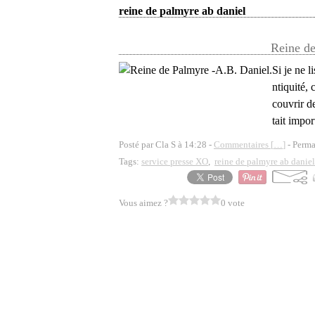
reine de palmyre ab daniel
Reine de
Si je ne 
ntiquité,
couvrir de
tait impor
Posté par Cla S à 14:28 -
Commentaires [
…
]
- Perma
Tags:
service presse XO
,
reine de palmyre ab daniel
Vous aimez ?
0 vote