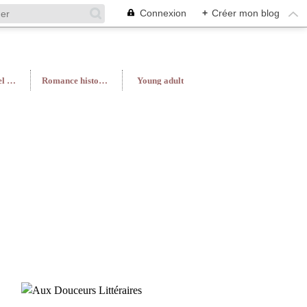
Connexion
+
Créer mon blog
Roman féminin/Feel Good
Romance historique
Young adult