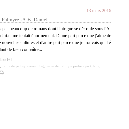
13 mars 2016
 Palmyre -A.B. Daniel.
lis pas beaucoup de romans dont l'intrigue se dér oule sous l'A
 celui-ci me tentait énormément. D'une part parce que j'aime dé
 nouvelles cultures et d'autre part parce que je trouvais qu'il é
tant de bien connaître...
lien [
#
]
,
reine de palmyre avis blog
,
reine de palmyre préface jack lang