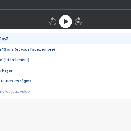
 DayZ
 a 13 ans (et vous l'avez ignoré)
e (littéralement)
im Rayan
 toutes les règles
s les jeux vidéo
us choquant de Rockstar ? - Le scandale BULLY
e plus moche de Steam
du RÊVE tourne au CAUCHEMAR