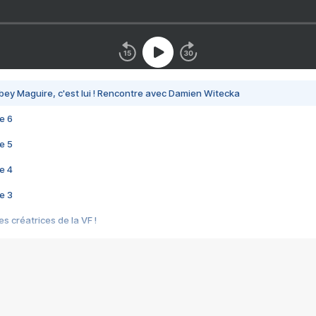
bey Maguire, c'est lui ! Rencontre avec Damien Witecka
e 6
e 5
e 4
e 3
s créatrices de la VF !
e 2
e 1
e Mektoub My Love arrive enfin ! Rencontre avec Shaïn Boumedine et Sal