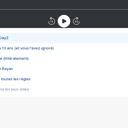
 DayZ
 a 13 ans (et vous l'avez ignoré)
e (littéralement)
im Rayan
 toutes les règles
s les jeux vidéo
us choquant de Rockstar ? - Le scandale BULLY
e plus moche de Steam
du RÊVE tourne au CAUCHEMAR