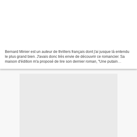
Bernard Minier est un auteur de thrillers français dont j'ai jusque là entendu
le plus grand bien. J'avais donc très envie de découvrir ce romancier. Sa
maison d'édition m'a proposé de lire son dernier roman, "Une putain
d'histoire", j'ai donc commencé...