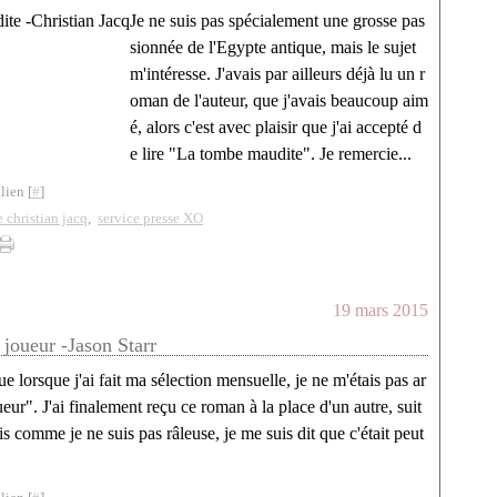
Je ne suis pas spécialement une grosse pas
sionnée de l'Egypte antique, mais le sujet
m'intéresse. J'avais par ailleurs déjà lu un r
oman de l'auteur, que j'avais beaucoup aim
é, alors c'est avec plaisir que j'ai accepté d
e lire "La tombe maudite". Je remercie...
lien [
#
]
 christian jacq
,
service presse XO
19 mars 2015
t joueur -Jason Starr
ue lorsque j'ai fait ma sélection mensuelle, je ne m'étais pas ar
ueur". J'ai finalement reçu ce roman à la place d'un autre, suit
is comme je ne suis pas râleuse, je me suis dit que c'était peut