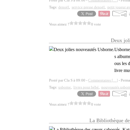
Posté par Cla S à 08:00 -
Commentaires [
…
]
- Perma
Tags:
denoël
,
service presse denoël
,
petit joueur a
Vous aimez ?
0 vote
Deux jol
Usborne 
s albums
ous les 
livre mu
Posté par Cla S à 09:00 -
Commentaires [
…
]
- Perma
Tags:
usborne
,
livres pour bébé
,
nouveautés usbor
Vous aimez ?
0 vote
La Bibliothèque de