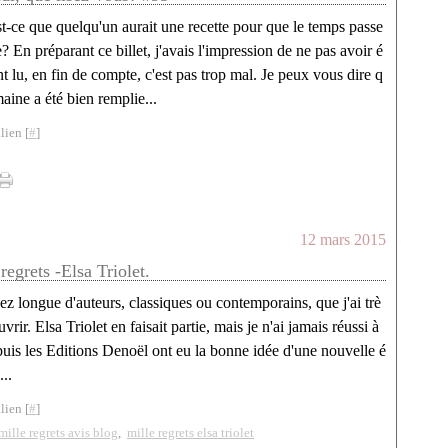
st-ce que quelqu'un aurait une recette pour que le temps passe
? En préparant ce billet, j'avais l'impression de ne pas avoir é
lu, en fin de compte, c'est pas trop mal. Je peux vous dire q
ine a été bien remplie...
lien [
#
]
12 mars 2015
regrets -Elsa Triolet.
ssez longue d'auteurs, classiques ou contemporains, que j'ai trè
vrir. Elsa Triolet en faisait partie, mais je n'ai jamais réussi à
puis les Editions Denoël ont eu la bonne idée d'une nouvelle é
...
lien [
#
]
mille regrets avis blog
,
mille regrets elsa triolet