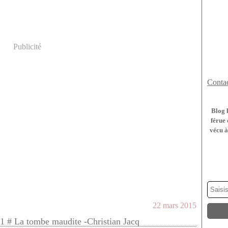
Publicité
Contac
Blog 
férue 
vécu à
22 mars 2015
 1 # La tombe maudite -Christian Jacq