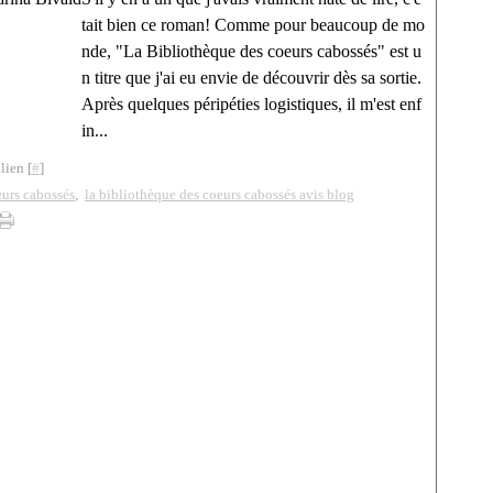
tait bien ce roman! Comme pour beaucoup de mo
nde, "La Bibliothèque des coeurs cabossés" est u
n titre que j'ai eu envie de découvrir dès sa sortie.
Après quelques péripéties logistiques, il m'est enf
in...
lien [
#
]
eurs cabossés
,
la bibliothèque des coeurs cabossés avis blog