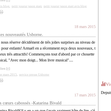
lien [
#
]
vis blog
,
petit joueur jason starr
,
petit joueur jason starr avis blog
18 mars 2015
ies nouveautés Usborne.
nous réserve décidément de très jolies surprises au niveau de
 pour enfants! Armaël en a récemment reçu deux nouveaux, t
deux très attractifs! Commençons tout d'abord par ce chouette
sical, "Avec mon doigt... Mon livre musical"....
lien [
#
]
ne mars 2015
,
service presse Usborne
Vi
Depuis
17 mars 2015
s cœurs cabossés -Katarina Bivald
S'il y en a un que j'avais vraiment hâte de lire, c'é