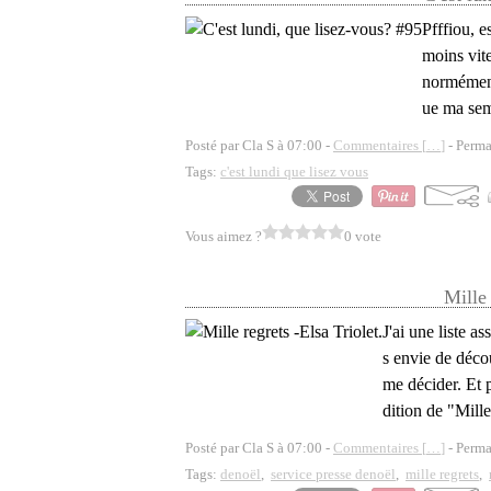
Pfffiou, e
moins vite
normément 
ue ma sema
Posté par Cla S à 07:00 -
Commentaires [
…
]
- Perma
Tags:
c'est lundi que lisez vous
Vous aimez ?
0 vote
Mille 
J'ai une liste a
s envie de décou
me décider. Et 
dition de "Mille
Posté par Cla S à 07:00 -
Commentaires [
…
]
- Perma
Tags:
denoël
,
service presse denoël
,
mille regrets
,