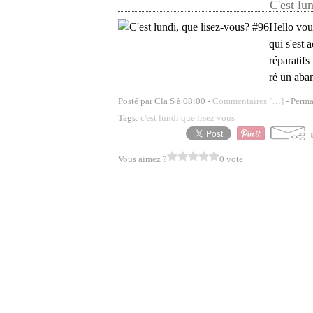
C'est lu
Hello vou
qui s'est
réparatifs
ré un aban
Posté par Cla S à 08:00 -
Commentaires [
…
]
- Perma
Tags:
c'est lundi que lisez vous
Vous aimez ?
0 vote