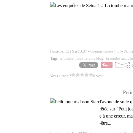
Posté par Cla S à 13:37 -
Commentaires [
…
]
- Perma
Tags:
la tombe maudite avis blog
,
la tombe maudite
Vous aimez ?
0 vote
Peti
J'avoue de suite q
rêtée sur "Petit jo
e à une erreur, ma
-être...