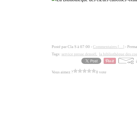
Posté par Cla S à 07:00 -
Commentaires [
…
]
- Perma
Tags:
service presse denoël
,
la bibliothèque des co
Vous aimez ?
0 vote