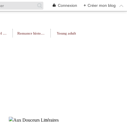
Connexion
+
Créer mon blog
Roman féminin/Feel Good
Romance historique
Young adult