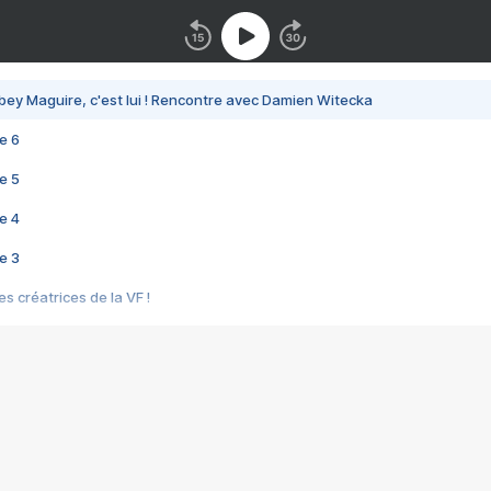
bey Maguire, c'est lui ! Rencontre avec Damien Witecka
e 6
e 5
e 4
e 3
s créatrices de la VF !
e 2
e 1
e Mektoub My Love arrive enfin ! Rencontre avec Shaïn Boumedine et Sal
i : après Toni en famille