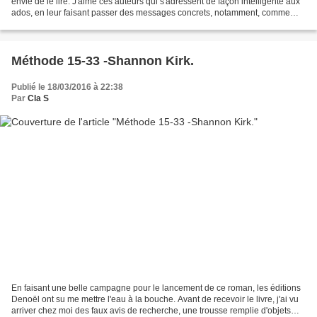
envie de le lire. J'aime ces auteurs qui s'adressent de façon intelligente aux
ados, en leur faisant passer des messages concrets, notamment, comme
c'est le cas ici, pour les prévenir...
Méthode 15-33 -Shannon Kirk.
Publié le 18/03/2016 à 22:38
Par
Cla S
En faisant une belle campagne pour le lancement de ce roman, les éditions
Denoël ont su me mettre l'eau à la bouche. Avant de recevoir le livre, j'ai vu
arriver chez moi des faux avis de recherche, une trousse remplie d'objets