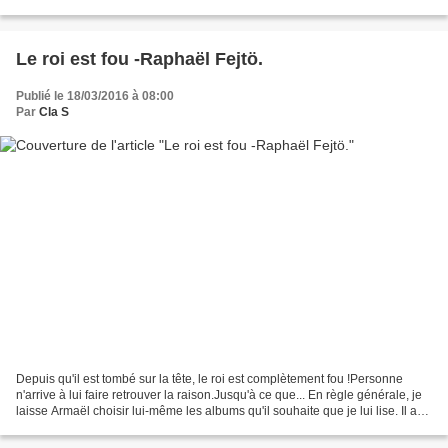
tels qu'un taille-crayon,...
Le roi est fou -Raphaël Fejtö.
Publié le 18/03/2016 à 08:00
Par
Cla S
Depuis qu'il est tombé sur la tête, le roi est complètement fou !Personne
n'arrive à lui faire retrouver la raison.Jusqu'à ce que... En règle générale, je
laisse Armaël choisir lui-même les albums qu'il souhaite que je lui lise. Il a
été un peu long à...