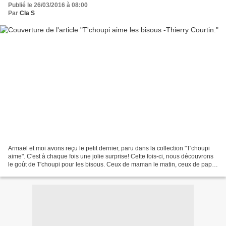
Publié le 26/03/2016 à 08:00
Par
Cla S
Armaël et moi avons reçu le petit dernier, paru dans la collection "T'choupi
aime". C'est à chaque fois une jolie surprise! Cette fois-ci, nous découvrons
le goût de T'choupi pour les bisous. Ceux de maman le matin, ceux de papa
en allant à l'école, ceux...