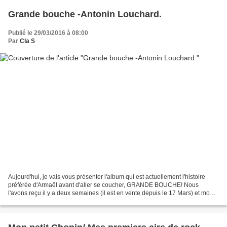
Grande bouche -Antonin Louchard.
Publié le 29/03/2016 à 08:00
Par
Cla S
Aujourd'hui, je vais vous présenter l'album qui est actuellement l'histoire
préférée d'Armaël avant d'aller se coucher, GRANDE BOUCHE! Nous
l'avons reçu il y a deux semaines (il est en vente depuis le 17 Mars) et mon
fils l'a rapidement adopté! Je remercie...