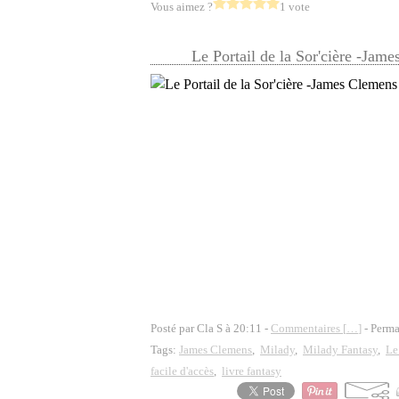
Vous aimez ?
1 vote
Le Portail de la Sor'cière -Jam
Posté par Cla S à 20:11 -
Commentaires [
…
]
- Perma
Tags:
James Clemens
,
Milady
,
Milady Fantasy
,
Le 
facile d'accès
,
livre fantasy