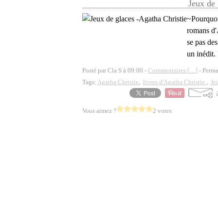
Jeux de 
~Pourquoi 
romans d'A
se pas des
un inédit.
Posté par Cla S à 09:00 -
Commentaires [
…
]
- Perma
Tags:
Agatha Christie
,
livres d'Agatha Christie.
,
Je
Vous aimez ?
2 votes