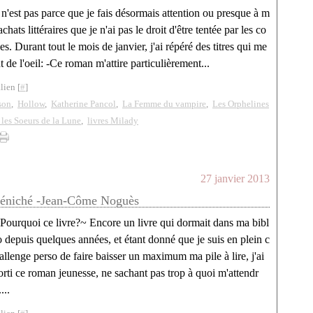
n'est pas parce que je fais désormais attention ou presque à m
achats littéraires que je n'ai pas le droit d'être tentée par les co
es. Durant tout le mois de janvier, j'ai répéré des titres qui me
t de l'oeil: -Ce roman m'attire particulièrement...
lien [
#
]
son
,
Hollow
,
Katherine Pancol
,
La Femme du vampire
,
Les Orphelines
les Soeurs de la Lune
,
livres Milady
27 janvier 2013
éniché -Jean-Côme Noguès
Pourquoi ce livre?~ Encore un livre qui dormait dans ma bibl
o depuis quelques années, et étant donné que je suis en plein c
allenge perso de faire baisser un maximum ma pile à lire, j'ai
orti ce roman jeunesse, ne sachant pas trop à quoi m'attendr
....