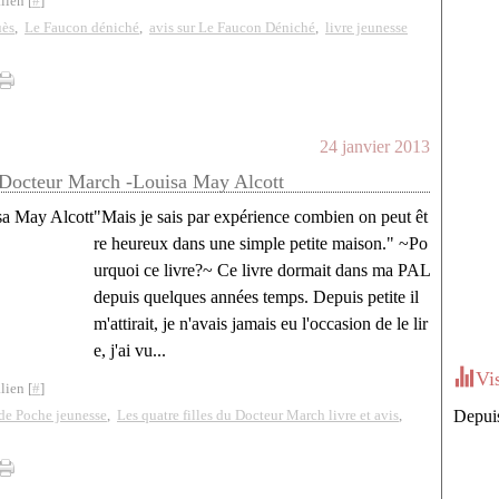
lien [
#
]
ès
,
Le Faucon déniché
,
avis sur Le Faucon Déniché
,
livre jeunesse
24 janvier 2013
u Docteur March -Louisa May Alcott
"Mais je sais par expérience combien on peut êt
re heureux dans une simple petite maison." ~Po
urquoi ce livre?~ Ce livre dormait dans ma PAL
depuis quelques années temps. Depuis petite il
m'attirait, je n'avais jamais eu l'occasion de le lir
e, j'ai vu...
Vi
lien [
#
]
de Poche jeunesse
,
Les quatre filles du Docteur March livre et avis
,
Depuis