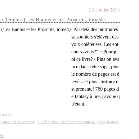
23 janvier 2013
es Clemens {Les Bannis et les Proscrits, tome4}
"Au-delà des murmures
saisonniers s'élèvent des
voix coléreuses. Les ent
endez-vous?". ~Pourqu
oi ce livre?~ Plus on ava
nce dans cette saga, plus
le nombre de pages est é
levé... et plus l'histoire e
st prenante! 760 pages d
e fantasy à lire, j'avoue q
u'étant...
lien [
#
]
portail de la sor'cière
,
Les Bannis et les Proscrits tome 4
,
cycle fantasy