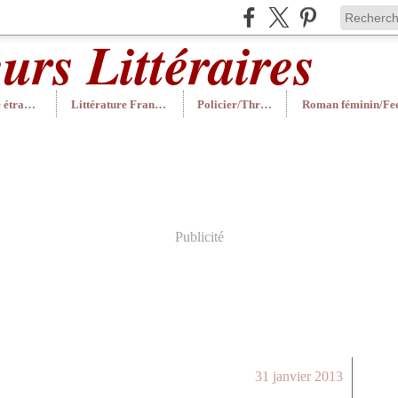
Littérature étrangère
Littérature Française
Policier/Thriller
Publicité
31 janvier 2013