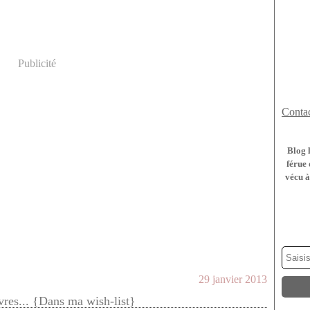
Publicité
Contac
Blog 
férue 
vécu à
29 janvier 2013
ivres... {Dans ma wish-list}