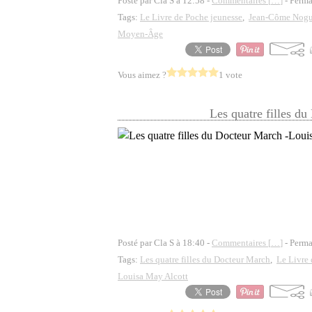
Posté par Cla S à 12:58 -
Commentaires [
…
]
- Perma
Tags:
Le Livre de Poche jeunesse
,
Jean-Côme Nogu
Moyen-Âge
Vous aimez ?
1 vote
Les quatre filles d
Posté par Cla S à 18:40 -
Commentaires [
…
]
- Perma
Tags:
Les quatre filles du Docteur March
,
Le Livre 
Louisa May Alcott