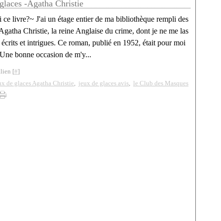
glaces -Agatha Christie
ce livre?~ J'ai un étage entier de ma bibliothèque rempli des
gatha Christie, la reine Anglaise du crime, dont je ne me las
 écrits et intrigues. Ce roman, publié en 1952, était pour moi
 Une bonne occasion de m'y...
lien [
#
]
ux de glaces Agatha Christie
,
jeux de glaces avis
,
le Club des Masques