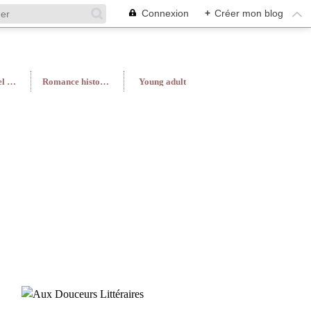
Connexion
+
Créer mon blog
Roman féminin/Feel Good
Romance historique
Young adult