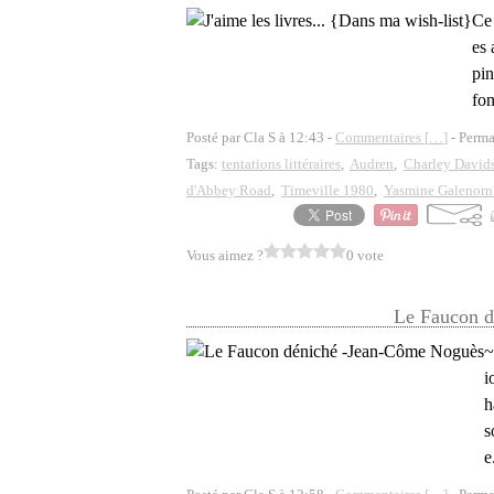
Ce 
es 
pin
fon
Posté par Cla S à 12:43 -
Commentaires [
…
]
- Perma
Tags:
tentations littéraires
,
Audren
,
Charley David
d'Abbey Road
,
Timeville 1980
,
Yasmine Galenorn 
Vous aimez ?
0 vote
Le Faucon d
~
i
h
s
e