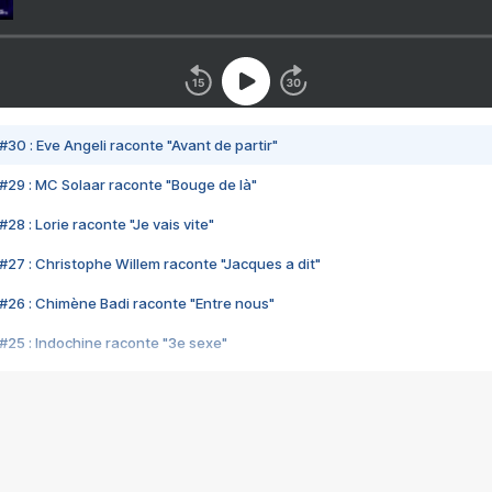
#30 : Eve Angeli raconte "Avant de partir"
#29 : MC Solaar raconte "Bouge de là"
28 : Lorie raconte "Je vais vite"
#27 : Christophe Willem raconte "Jacques a dit"
#26 : Chimène Badi raconte "Entre nous"
#25 : Indochine raconte "3e sexe"
#24 : Zaho raconte "C'est chelou"
#23 : Patrick Bruel raconte "Au café des délices"
#22 : Kyo raconte "Le chemin"