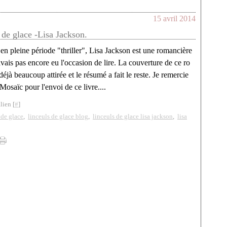
15 avril 2014
 de glace -Lisa Jackson.
en pleine période "thriller", Lisa Jackson est une romancière
avais pas encore eu l'occasion de lire. La couverture de ce ro
éjà beaucoup attirée et le résumé a fait le reste. Je remercie
osaïc pour l'envoi de ce livre....
lien [
#
]
 de glace
,
linceuls de glace blog
,
linceuls de glace lisa jackson
,
lisa