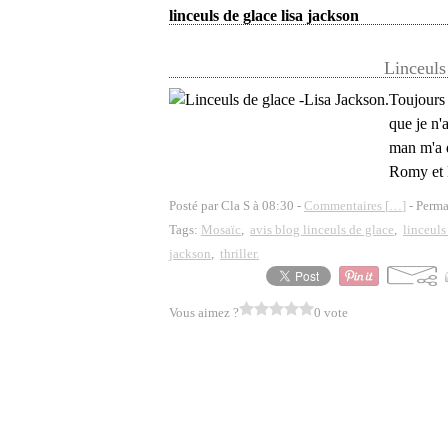
linceuls de glace lisa jackson
Linceuls
Toujours 
que je n'
man m'a d
Romy et M
Posté par Cla S à 08:30 -
Commentaires [
…
]
- Perma
Tags:
Mosaïc
,
avis blog linceuls de glace
,
linceuls
jackson
,
thriller.
Vous aimez ?
0 vote