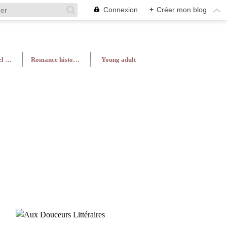
Connexion
+
Créer mon blog
Roman féminin/Feel Good
Romance historique
Young adult