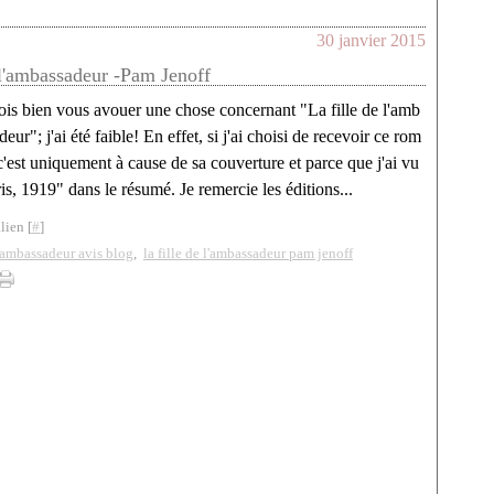
30 janvier 2015
 l'ambassadeur -Pam Jenoff
ois bien vous avouer une chose concernant "La fille de l'amb
deur"; j'ai été faible! En effet, si j'ai choisi de recevoir ce rom
c'est uniquement à cause de sa couverture et parce que j'ai vu
is, 1919" dans le résumé. Je remercie les éditions...
lien [
#
]
 l'ambassadeur avis blog
,
la fille de l'ambassadeur pam jenoff