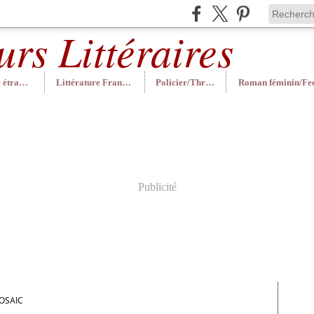
Littérature étrangère
Littérature Française
Policier/Thriller
Publicité
OSAIC