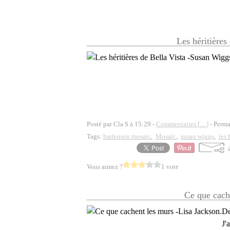
Les héritières
Posté par Cla S à 15:29 -
Commentaires [
…
]
- Perma
Tags:
harlequin mosaïc
,
Mosaïc
,
susan wiggs
,
les 
Vous aimez ?
1 vote
Ce que cach
De
J'