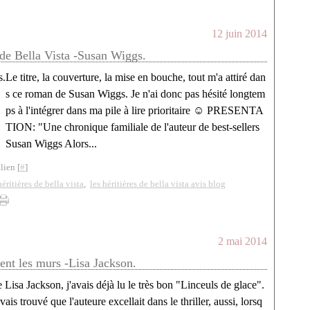
12 juin 2014
 de Bella Vista -Susan Wiggs.
Le titre, la couverture, la mise en bouche, tout m'a attiré dan
s ce roman de Susan Wiggs. Je n'ai donc pas hésité longtem
ps à l'intégrer dans ma pile à lire prioritaire ☺ PRESENTA
TION: "Une chronique familiale de l'auteur de best-sellers
Susan Wiggs Alors...
lien [
#
]
héritières de bella vista
,
les héritières de bella vista avis blog
2 mai 2014
ent les murs -Lisa Jackson.
 Lisa Jackson, j'avais déjà lu le très bon "Linceuls de glace".
avais trouvé que l'auteure excellait dans le thriller, aussi, lorsq