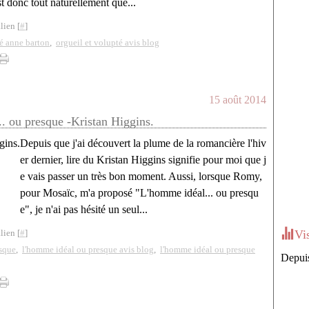
st donc tout naturellement que...
lien [
#
]
té anne barton
,
orgueil et volupté avis blog
15 août 2014
. ou presque -Kristan Higgins.
Depuis que j'ai découvert la plume de la romancière l'hiv
er dernier, lire du Kristan Higgins signifie pour moi que j
e vais passer un très bon moment. Aussi, lorsque Romy,
pour Mosaïc, m'a proposé "L'homme idéal... ou presqu
e", je n'ai pas hésité un seul...
lien [
#
]
Vi
sque
,
l'homme idéal ou presque avis blog
,
l'homme idéal ou presque
Depuis