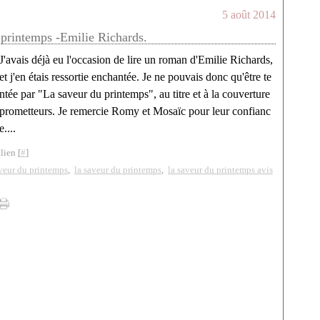
5 août 2014
 printemps -Emilie Richards.
J'avais déjà eu l'occasion de lire un roman d'Emilie Richards,
et j'en étais ressortie enchantée. Je ne pouvais donc qu'être te
ntée par "La saveur du printemps", au titre et à la couverture
prometteurs. Je remercie Romy et Mosaïc pour leur confianc
e....
lien [
#
]
aveur du printemps
,
la saveur du printemps
,
la saveur du printemps avis