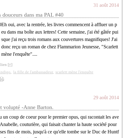
31 août 2014
s douceurs dans ma PAL #40
Eh oui, avec la rentrée, les livres commencent à affluer un p
eu dans ma boîte aux lettres! Cette semaine, j'ai été gâtée pui
sque j'ai reçu trois romans aux couvertures magnifiques! J'ai
donc reçu un roman de chez Flammarion Jeunesse, "Scarlett
mène l'enquête"....
lien [
#
]
 indigo
,
la fille de l'ambassadeur
,
scarlett mène l'enquête
29 août 2014
et volupté -Anne Barton.
eu un coup de coeur pour le premier opus, qui racontait les ave
'Anabelle, couturière, qui faisait chanter la haute société pour
 ses fins de mois, jusqu'à ce qu'elle tombe sur le Duc de Huntf