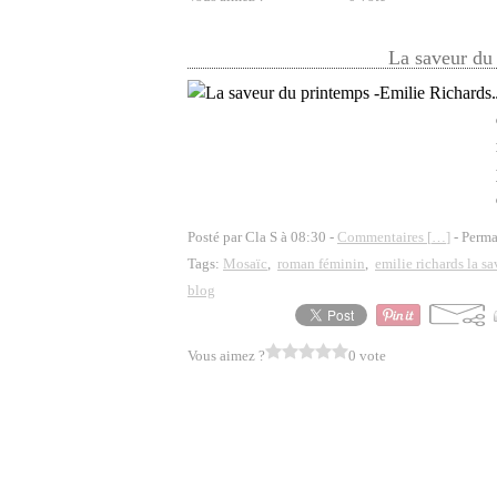
La saveur du
Posté par Cla S à 08:30 -
Commentaires [
…
]
- Perma
Tags:
Mosaïc
,
roman féminin
,
emilie richards la s
blog
Vous aimez ?
0 vote