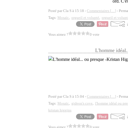
ord. C'e
Posté par Cla S à 15:18 -
Commentaires [
…
]
- Perma
Tags:
Mosaïc
,
orgueil et volupté
,
orgueil et volup
Vous aimez ?
0 vote
L'homme idéal..
Posté par Cla S à 15:04 -
Commentaires [
…
]
- Perma
Tags:
Mosaïc
,
gideon's cove
,
l'homme idéal ou pre
kristan higgins
Vous aimez ?
0 vote