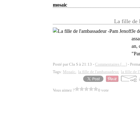
mosaic
La fille de
Je d
assa
an, 
"Par
Posté par Cla S à 21:13 -
Commentaires [
…
]
- Perma
Tags:
Mosaïc
,
la fille de l'ambassadeur
,
la fille de
Vous aimez ?
0 vote