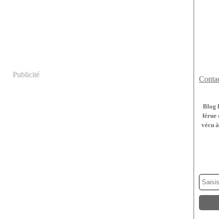
Publicité
Contac
Blog 
férue 
vécu à