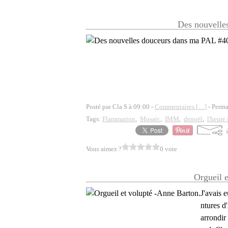
Des nouvelle
Posté par Cla S à 09:00 -
Commentaires [
…
]
- Perma
Tags:
Flammarion
,
Mosaïc
,
IMM
,
denoël
,
l'heure
Vous aimez ?
0 vote
Orgueil 
J'avais 
ntures d
arrondir