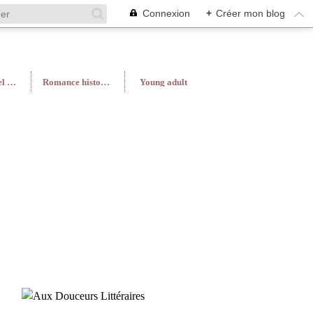
Connexion
+
Créer mon blog
Roman féminin/Feel Good
Romance historique
Young adult