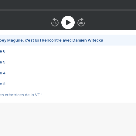
bey Maguire, c'est lui ! Rencontre avec Damien Witecka
e 6
e 5
e 4
e 3
s créatrices de la VF !
e 2
e 1
e Mektoub My Love arrive enfin ! Rencontre avec Shaïn Boumedine et Sal