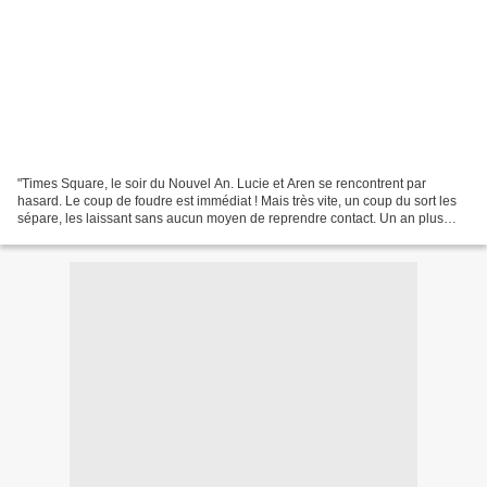
"Times Square, le soir du Nouvel An. Lucie et Aren se rencontrent par
hasard. Le coup de foudre est immédiat ! Mais très vite, un coup du sort les
sépare, les laissant sans aucun moyen de reprendre contact. Un an plus
tard, Lucie est chef d'un nouveau...