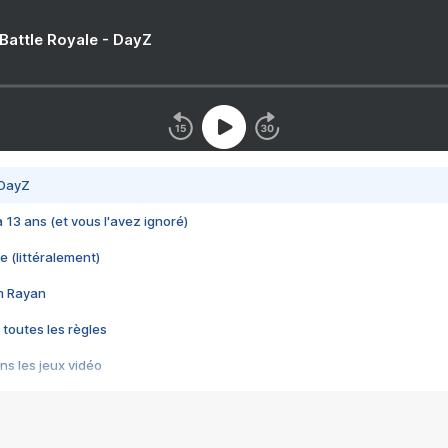
 Battle Royale - DayZ
 DayZ
 a 13 ans (et vous l'avez ignoré)
e (littéralement)
im Rayan
 toutes les règles
s les jeux vidéo
us choquant de Rockstar ? - Le scandale BULLY
e plus moche de Steam