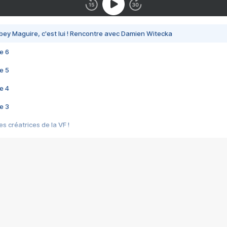
bey Maguire, c'est lui ! Rencontre avec Damien Witecka
e 6
e 5
e 4
e 3
s créatrices de la VF !
e 2
e 1
e Mektoub My Love arrive enfin ! Rencontre avec Shaïn Boumedine et Sal
i : après Toni en famille
elle réalise le bouleversant Dites lui que je l'aime