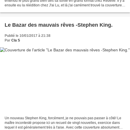
entendu le plus grand bien dès sa sortie en grand format chez Rebelle. Il y a
ensuite eu la réédition chez J'ai Lu, et là j'ai carrément trouvé la couverture
magnifique. Mon...
Le Bazar des mauvais rêves -Stephen King.
Publié le 10/01/2017 à 21:38
Par
Cla S
Un nouveau Stephen King, forcément, je ne pouvais pas passer à côté! Le
maître incontesté propose ici un recueil de vingt nouvelles, exercice dans
lequel il est généralement très à l'aise. Avec cette couverture absolument