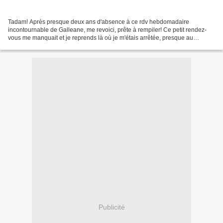
Tadam! Après presque deux ans d'absence à ce rdv hebdomadaire
incontournable de Galleane, me revoici, prête à rempiler! Ce petit rendez-
vous me manquait et je reprends là où je m'étais arrêtée, presque au
centième rdv! Je vais donc vous présenter à nouveau...
Publicité