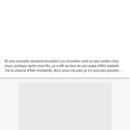
Et une nouvelle semaine écoulée! Les microbes sont un peu restés chez
nous, puisque après mon fils, ça a été au tour de son papa d'être malade.
J'ai la chance d'être résistante, donc pour ma part, je n'y suis pas passée,
pourvu que ça dure! Petite baisse...