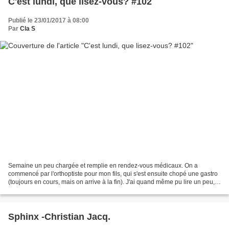
C'est lundi, que lisez-vous? #102
Publié le 23/01/2017 à 08:00
Par
Cla S
Semaine un peu chargée et remplie en rendez-vous médicaux. On a
commencé par l'orthoptiste pour mon fils, qui s'est ensuite chopé une gastro
(toujours en cours, mais on arrive à la fin). J'ai quand même pu lire un peu,
malgré la fatigue. .Ce que j'ai...
Sphinx -Christian Jacq.