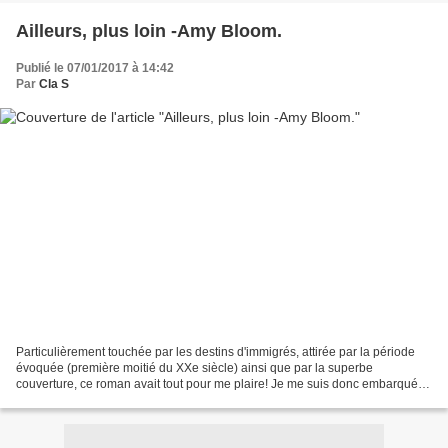
Ailleurs, plus loin -Amy Bloom.
Publié le 07/01/2017 à 14:42
Par
Cla S
Particulièrement touchée par les destins d'immigrés, attirée par la période
évoquée (première moitié du XXe siècle) ainsi que par la superbe
couverture, ce roman avait tout pour me plaire! Je me suis donc embarquée
pour la Big Apple des années 20 et je...