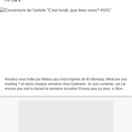
Par
Cla S
Rendez-vous initié par Mallou qui s'est inspirée de It's Monday, What are you
reading ? et repris chaque semaine chez Galleane. Je suis contente, car j'ai
encore pas mal lu durant la semaine écoulée! Pourvu que ça dure ☺ Mon
fils fête ses 4 ans aujourd'hui,...