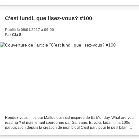
alléchante, j'avais très envie...
C'est lundi, que lisez-vous? #100
Publié le 09/01/2017 à 09:00
Par
Cla S
Rendez-vous initié par Mallou qui s'est inspirée de It's Monday, What are you
reading ? et maintenant coordonné par Galleane. Et voici, tadam, ma 100e
participation depuis la création de mon blog! C'est parti pour le petit bilan de
la semaine. .Ce que...