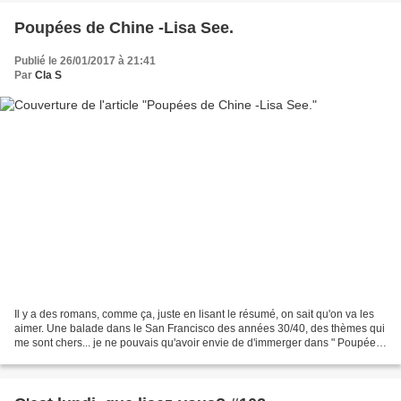
Poupées de Chine -Lisa See.
Publié le 26/01/2017 à 21:41
Par
Cla S
Il y a des romans, comme ça, juste en lisant le résumé, on sait qu'on va les
aimer. Une balade dans le San Francisco des années 30/40, des thèmes qui
me sont chers... je ne pouvais qu'avoir envie de d'immerger dans " Poupées
de Chine ". Je remercie les...