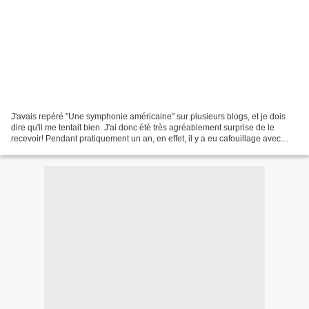
J'avais repéré "Une symphonie américaine" sur plusieurs blogs, et je dois
dire qu'il me tentait bien. J'ai donc été très agréablement surprise de le
recevoir! Pendant pratiquement un an, en effet, il y a eu cafouillage avec
mon changement d'adresse et...