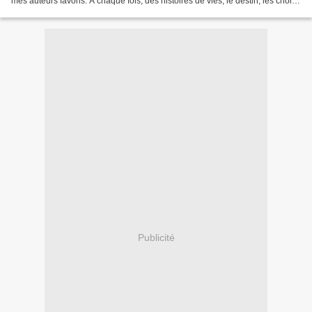
mes auteurs favoris. A chaque fois, des histoires de vies, le destin, les choix
que nous sommes...
Publicité