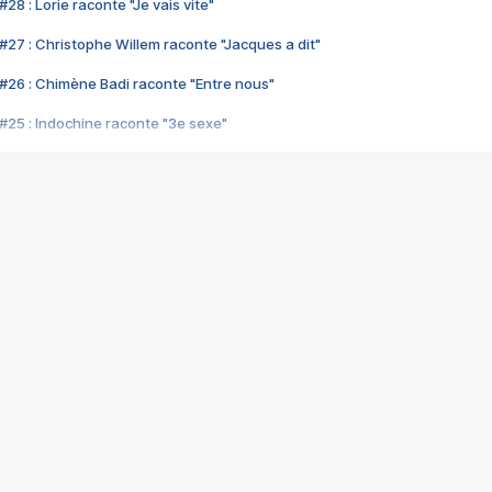
28 : Lorie raconte "Je vais vite"
#27 : Christophe Willem raconte "Jacques a dit"
#26 : Chimène Badi raconte "Entre nous"
#25 : Indochine raconte "3e sexe"
#24 : Zaho raconte "C'est chelou"
#23 : Patrick Bruel raconte "Au café des délices"
#22 : Kyo raconte "Le chemin"
#21 : Nolwenn Leroy raconte "Cassé"
#20 : Patrick Hernandez raconte "Born to be alive"
#19 : Lorie raconte "Près de moi"
#18 : Michael Jones raconte "A nos actes manqués" (avec Jean-Jacque
#17 : Khaled raconte "Aïcha"
#16 : Corneille raconte "Parce qu'on vient de loin"