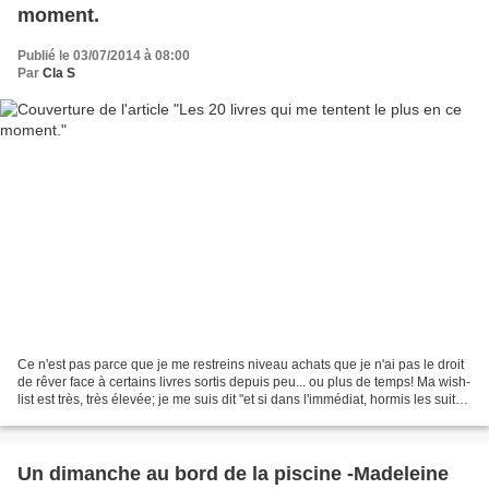
moment.
Publié le 03/07/2014 à 08:00
Par
Cla S
Ce n'est pas parce que je me restreins niveau achats que je n'ai pas le droit
de rêver face à certains livres sortis depuis peu... ou plus de temps! Ma wish-
list est très, très élevée; je me suis dit "et si dans l'immédiat, hormis les suites
de série,...
Un dimanche au bord de la piscine -Madeleine