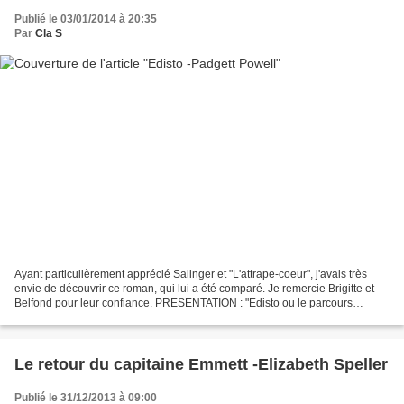
Publié le 03/01/2014 à 20:35
Par
Cla S
Ayant particulièrement apprécié Salinger et "L'attrape-coeur", j'avais très
envie de découvrir ce roman, qui lui a été comparé. Je remercie Brigitte et
Belfond pour leur confiance. PRESENTATION : "Edisto ou le parcours
initiatique d'un adolescent blanc...
Le retour du capitaine Emmett -Elizabeth Speller
Publié le 31/12/2013 à 09:00